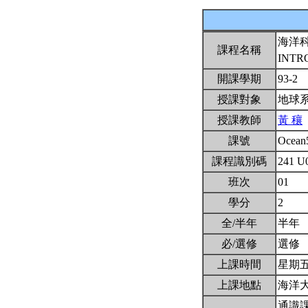
海洋
課程名稱
INTR
開課學期
93-2
授課對象
地球
授課教師
黃 穰
課號
Ocean
課程識別碼
241 U
班次
01
學分
2
全/半年
半年
必/選修
選修
上課時間
星期五5,
上課地點
海洋
通識