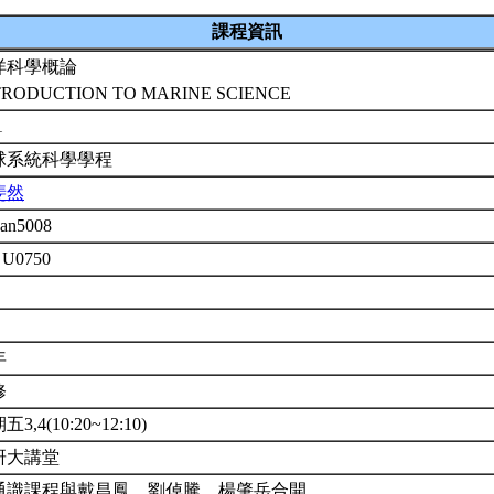
課程資訊
洋科學概論
TRODUCTION TO MARINE SCIENCE
1
球系統科學學程
斐然
an5008
 U0750
年
修
3,4(10:20~12:10)
研大講堂
通識課程與戴昌鳳、劉倬騰、楊肇岳合開