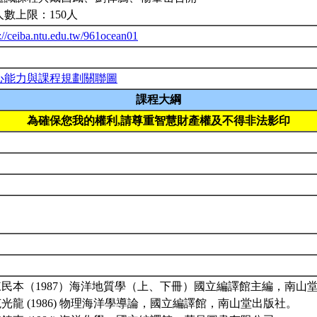
人數上限：150人
://ceiba.ntu.edu.tw/961ocean01
心能力與課程規劃關聯圖
課程大綱
為確保您我的權利,請尊重智慧財產權及不得非法影印
.陳民本（1987）海洋地質學（上、下冊）國立編譯館主編，南山
.范光龍 (1986) 物理海洋學導論，國立編譯館，南山堂出版社。