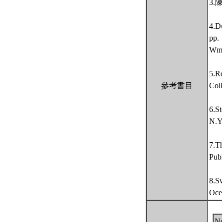
3
4.D
pp.
Wm.
5.R
參考書目
Coll
6.S
N.Y
7.T
Pub
8.S
Oce
N