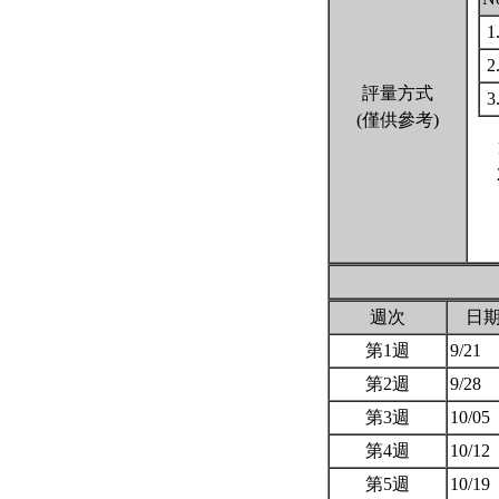
1
2
評量方式
3
(僅供參考)
週次
日
第1週
9/21
第2週
9/28
第3週
10/05
第4週
10/12
第5週
10/19