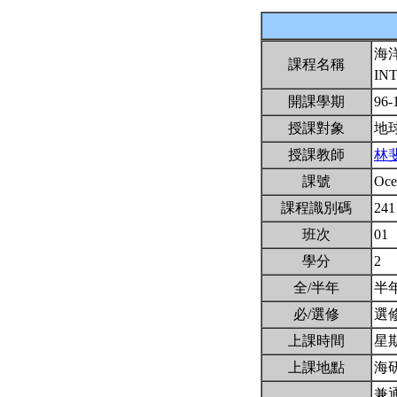
海
課程名稱
IN
開課學期
96-
授課對象
地
授課教師
林
課號
Oce
課程識別碼
241
班次
01
學分
2
全/半年
半
必/選修
選
上課時間
星期五
上課地點
海
兼