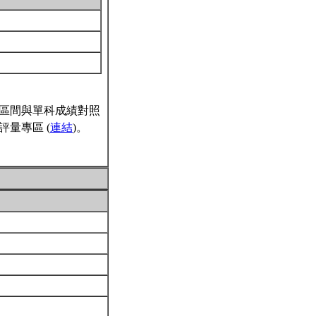
區間與單科成績對照
量專區 (
連結
)。