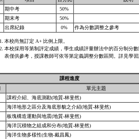
.
期中考
50%
.
期末考
50%
.
出席紀錄
0%
作為分數調整之參考
本校尚無訂定 A+ 比例上限。
本校採用等第制評定成績，學生成績評量辦法中的百分制分數
表僅供參考，授課教師可依等第定義調整分數區間。詳見學習評
課程進度
期
單元主題
課程介紹、海底測勘(地質-林斐然)
海洋地形之區分及海底形貌之介紹(地質-林斐然)
板塊構造運動與地震(地質-林斐然)
海洋沉積物之組成和分布(地質-林斐然)
海洋生物多樣性(生物-戴昌鳳)