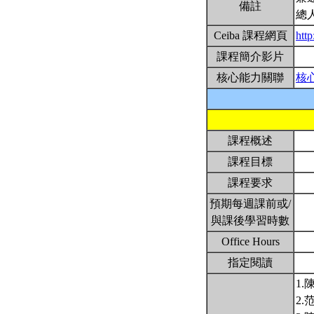
備註
總
Ceiba 課程網頁
http
課程簡介影片
核心能力關聯
核
課程概述
課程目標
課程要求
預期每週課前或/
與課後學習時數
Office Hours
指定閱讀
1
2