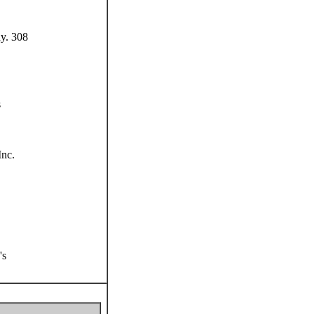
y. 308
s
Inc.
's