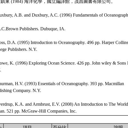
.陳鎮東 (1984) 海洋化學，國立編譯館，茂昌圖書有限公司。
uxbury, A.B. and Duxbury, A.C. (1996) Fundamentals of Oceanograph
C.Brown Publishers. Dubuque, IA.
oss, D.A. (1995) Introduction to Oceanography. 496 pp. Harper Collin
ege Publishers. N.Y.
towe, K. (1996) Exploring Ocean Science. 426 pp. John wiley & Sons 
.
hurman, H.V. (1993) Essentials of Oceanography. 393 pp. Macmillan
lishing Company. N.Y.
verdrup, K.A. and Armbrust, E.V. (2008) An Introduction to The World
an. 521 pp. McGraw-Hill Companies, Inc.
o.
項目
百分比
說明