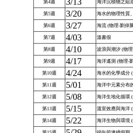
3/13
第4週
海洋沉積物之組成
3/20
第5週
海水的物理性質、
3/27
第6週
海流 (物理-劉倬
4/03
第7週
溫書假
4/10
第8週
波浪與潮汐 (物理
4/17
第9週
海洋遙測 (物理-
4/24
第10週
海水的化學成分 (
5/01
第11週
海洋中元素分布的
5/08
第12週
海洋生地化循環 (
5/15
第13週
溫室效應與海洋 (
5/22
第14週
海洋生物與環境 (
5/29
第15週
端午節連續假期