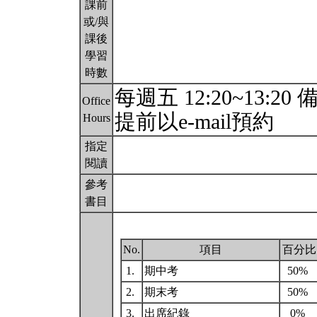
課前
或/與
課後
學習
時數
每週五 12:20~13
Office
提前以e-mail預約
Hours
指定
閱讀
參考
書目
No.
項目
百分比
1.
期中考
50%
2.
期末考
50%
3.
出席紀錄
0%