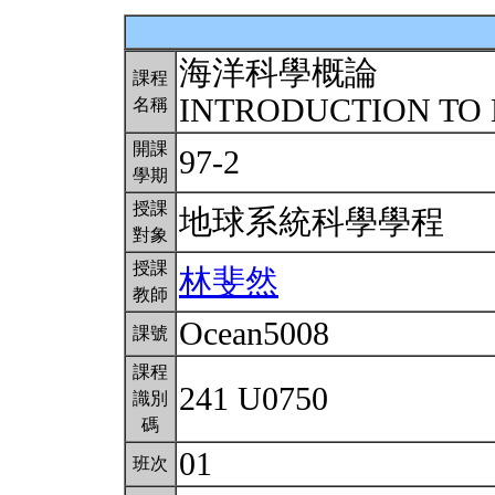
海洋科學概論
課程
INTRODUCTION TO
名稱
開課
97-2
學期
授課
地球系統科學學程
對象
授課
林斐然
教師
Ocean5008
課號
課程
241 U0750
識別
碼
01
班次