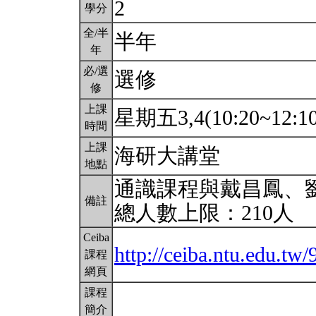
2
學分
全/半
半年
年
必/選
選修
修
上課
星期五3,4(10:20~12:1
時間
上課
海研大講堂
地點
通識課程與戴昌鳳、
備註
總人數上限：210人
Ceiba
http://ceiba.ntu.edu.tw
課程
網頁
課程
簡介