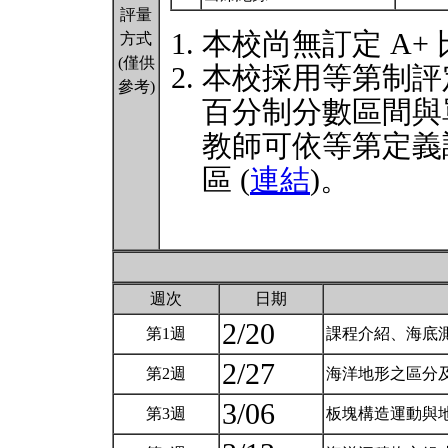
評量
本校尚無訂定 A+
方式
(僅供
本校採用等第制評
參考)
百分制分數區間與
教師可依等第定義
區 (
連結
)。
週次
日期
2/20
第1週
課程介紹、海底測
2/27
第2週
海洋地形之區分及
3/06
第3週
板塊構造運動與地