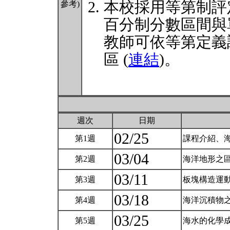
本校採用等第制評
參考)
百分制分數區間與
教師可依等第定義
區 (
連結
)。
週次
日期
02/25
第1週
課程介紹、海
03/04
第2週
海洋地形之區
03/11
第3週
板塊構造運動
03/18
第4週
海洋沉積物之
03/25
第5週
海水的化學