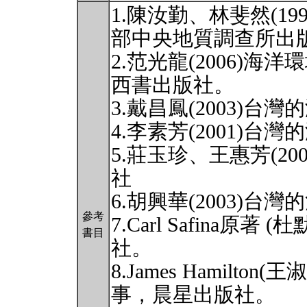
1.陳汝勤、林斐然(1
部中央地質調查所出
2.范光龍(2006)
西書出版社。
3.戴昌鳳(2003)
4.李素芳(2001)
5.莊玉珍、王惠芳(2
社
6.胡興華(2003)
參考
7.Carl Safina原著
書目
社。
8.James Hamilto
事，晨星出版社。