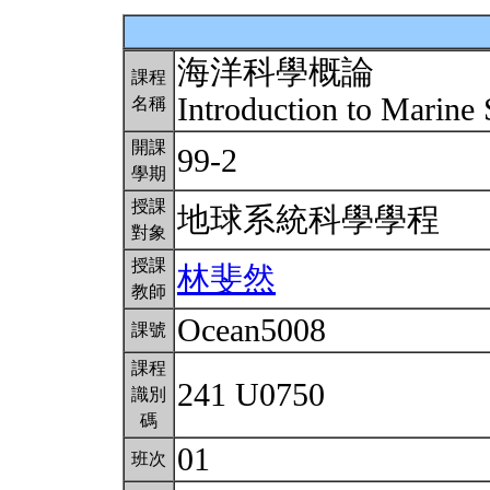
海洋科學概論
課程
Introduction to Marine
名稱
開課
99-2
學期
授課
地球系統科學學程
對象
授課
林斐然
教師
Ocean5008
課號
課程
241 U0750
識別
碼
01
班次