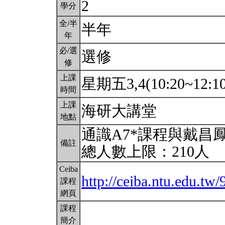
2
學分
全/半
半年
年
必/選
選修
修
上課
星期五3,4(10:20~12:1
時間
上課
海研大講堂
地點
通識A7*課程與戴昌
備註
總人數上限：210人
Ceiba
http://ceiba.ntu.edu.tw
課程
網頁
課程
簡介