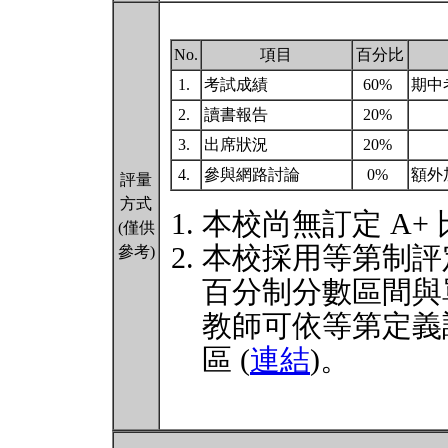
No.
項目
百分比
1.
考試成績
60%
期中
2.
讀書報告
20%
3.
出席狀況
20%
4.
參與網路討論
0%
額外
評量
方式
本校尚無訂定 A+
(僅供
本校採用等第制評
參考)
百分制分數區間與
教師可依等第定義
區 (
連結
)。