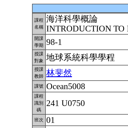
海洋科學概論
課程
INTRODUCTION TO
名稱
開課
98-1
學期
授課
地球系統科學學程
對象
授課
林斐然
教師
Ocean5008
課號
課程
241 U0750
識別
碼
01
班次