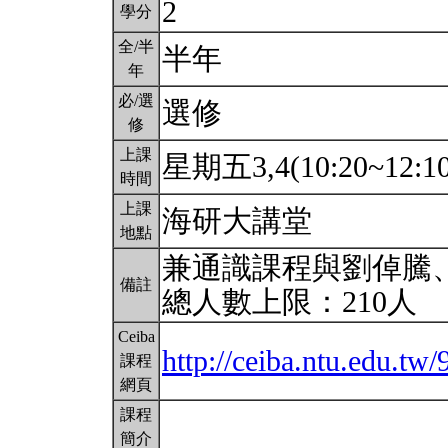
2
學分
全/半
半年
年
必/選
選修
修
上課
星期五3,4(10:20~12:1
時間
上課
海研大講堂
地點
兼通識課程與劉倬騰
備註
總人數上限：210人
Ceiba
http://ceiba.ntu.edu.tw
課程
網頁
課程
簡介