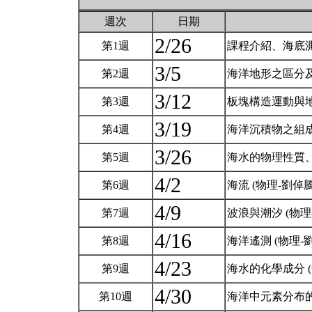
週次
日期
2/26
第1週
課程介紹、海底測
3/5
第2週
海洋地形之區分及
3/12
第3週
板塊構造運動與地
3/19
第4週
海洋沉積物之組成
3/26
第5週
海水的物理性質、
4/2
第6週
海流 (物理-劉倬
4/9
第7週
波浪與潮汐 (物理
4/16
第8週
海洋遙測 (物理-
4/23
第9週
海水的化學成分 (
4/30
第10週
海洋中元素分布的