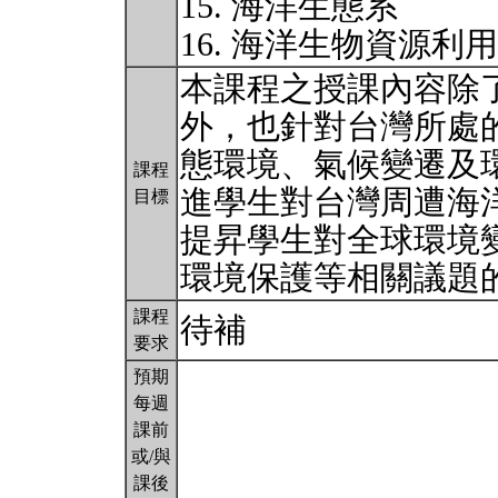
15. 海洋生態系
16. 海洋生物資源利
本課程之授課內容除
外，也針對台灣所處
態環境、氣候變遷及
課程
進學生對台灣周遭海
目標
提昇學生對全球環境
環境保護等相關議題
課程
待補
要求
預期
每週
課前
或/與
課後