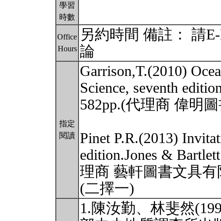
學習
時數
另約時間 備註： 請E
Office
論
Hours
Garrison,T.(2010) Ocea
Science, seventh edit
582pp.(代理商 偉
指定
Pinet P.R.(2013) Invita
閱讀
edition.Jones & Bartl
理商 藝軒圖書文具有
(二擇一)
1.陳汝勤、林斐然(1