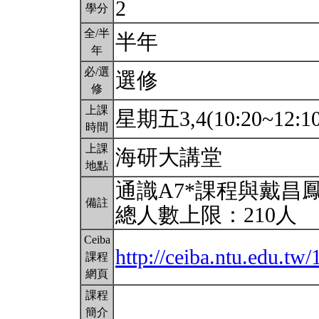
2
學分
全/半
半年
年
必/選
選修
修
上課
星期五3,4(10:20~12:1
時間
上課
海研大講堂
地點
通識A7*課程與戴昌
備註
總人數上限：210人
Ceiba
http://ceiba.ntu.edu.t
課程
網頁
課程
簡介