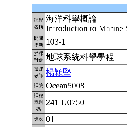
海洋科學概論
課程
Introduction to Marine
名稱
開課
103-1
學期
授課
地球系統科學學程
對象
授課
楊穎堅
教師
Ocean5008
課號
課程
241 U0750
識別
碼
01
班次