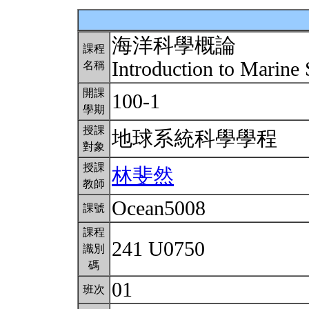
海洋科學概論
課程
Introduction to Marine
名稱
開課
100-1
學期
授課
地球系統科學學程
對象
授課
林斐然
教師
Ocean5008
課號
課程
241 U0750
識別
碼
01
班次