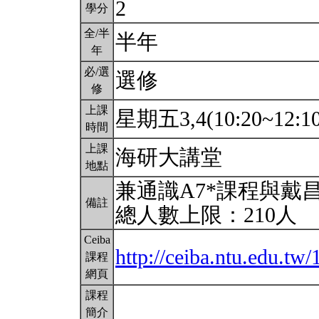
2
學分
全/半
半年
年
必/選
選修
修
上課
星期五3,4(10:20~12:1
時間
上課
海研大講堂
地點
兼通識A7*課程與戴
備註
總人數上限：210人
Ceiba
http://ceiba.ntu.edu.t
課程
網頁
課程
簡介