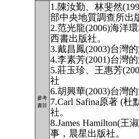
1.陳汝勤、林斐然(1
部中央地質調查所出
2.范光龍(2006)
西書出版社。
3.戴昌鳳(2003)
4.李素芳(2001)
5.莊玉珍、王惠芳(2
社
6.胡興華(2003)
參考
7.Carl Safina原著
書目
社。
8.James Hamilto
事，晨星出版社。