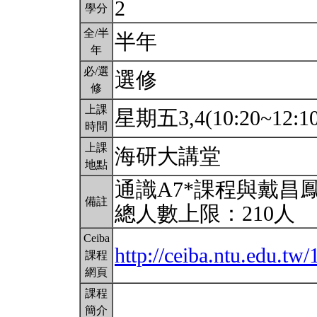
2
學分
全/半
半年
年
必/選
選修
修
上課
星期五3,4(10:20~12:1
時間
上課
海研大講堂
地點
通識A7*課程與戴昌
備註
總人數上限：210人
Ceiba
http://ceiba.ntu.edu.t
課程
網頁
課程
簡介