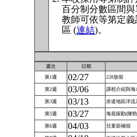
百分制分數區間與
教師可依等第定義
區 (
連結
)。
週次
日期
02/27
第1週
228放假
03/06
第2週
課程介紹與海
03/13
第3週
赤道地區洋流
03/27
第5週
海底探勘(陳勁
04/03
第6週
兒童節補假