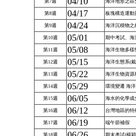
04/10
第7週
海洋地形之區
04/17
第8週
板塊構造運動
04/24
第9週
海洋沉積物之
05/01
第10週
期中考試、海
05/08
第11週
海洋生物多樣
05/15
第12週
海洋生態系(戴
05/22
第13週
海洋生物資源
05/29
第14週
環境變遷 海
06/05
第15週
海水的化學成
06/12
第16週
台灣地區的特
06/19
第17週
端午節補假
06/26
第18週
期末考試(楊穎