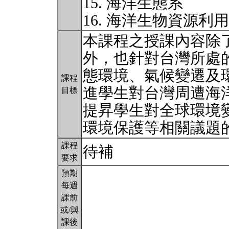
15. 海洋生態系
16. 海洋生物資源利
本課程之授課內容除
外，也針對台灣所處
態環境、氣候變遷及
課程
進學生對台灣周遭海
目標
提昇學生對全球環境
環境保護等相關議題
課程
待補
要求
預期
每週
課前
或/與
課後