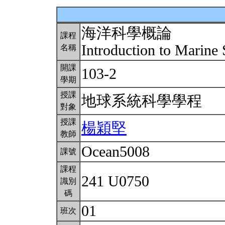
海洋科學概論
課程
Introduction to Marine
名稱
開課
103-2
學期
授課
地球系統科學學程
對象
授課
楊穎堅
教師
Ocean5008
課號
課程
241 U0750
識別
碼
01
班次