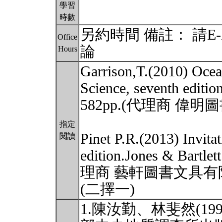
學習
時數
另約時間 備註： 請E
Office
論
Hours
Garrison,T.(2010) Ocea
Science, seventh edit
582pp.(代理商 偉
指定
Pinet P.R.(2013) Invita
閱讀
edition.Jones & Bartl
理商 藝軒圖書文具有
(二擇一)
1.陳汝勤、林斐然(1