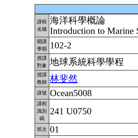
海洋科學概論
課程
Introduction to Marine
名稱
開課
102-2
學期
授課
地球系統科學學程
對象
授課
林斐然
教師
Ocean5008
課號
課程
241 U0750
識別
碼
01
班次