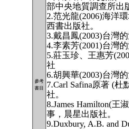
部中央地質調查所出
2.范光龍(2006)
西書出版社。
3.戴昌鳳(2003)
4.李素芳(2001)
5.莊玉珍、王惠芳(2
社
6.胡興華(2003)
參考
7.Carl Safina原著
書目
社。
8.James Hamilto
事，晨星出版社。
9.Duxbury, A.B. and D