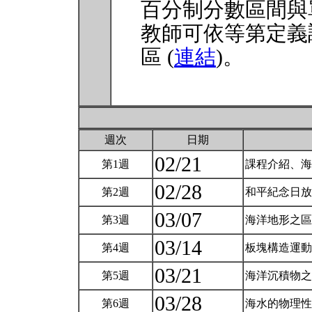
百分制分數區間與
教師可依等第定義
區 (
連結
)。
週次
日期
02/21
第1週
課程介紹、海
02/28
第2週
和平紀念日
03/07
第3週
海洋地形之區
03/14
第4週
板塊構造運動
03/21
第5週
海洋沉積物之
03/28
第6週
海水的物理性