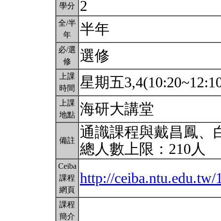
2
學分
全/半
半年
年
必/選
選修
修
上課
星期五3,4(10:20~12:1
時間
上課
海研大講堂
地點
通識課程與戴昌鳳、
備註
總人數上限：210人
Ceiba
http://ceiba.ntu.edu.t
課程
網頁
課程
簡介