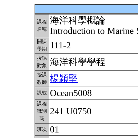
海洋科學概論
課程
Introduction to Marine
名稱
開課
111-2
學期
授課
海洋科學學程
對象
授課
楊穎堅
教師
Ocean5008
課號
課程
241 U0750
識別
碼
01
班次