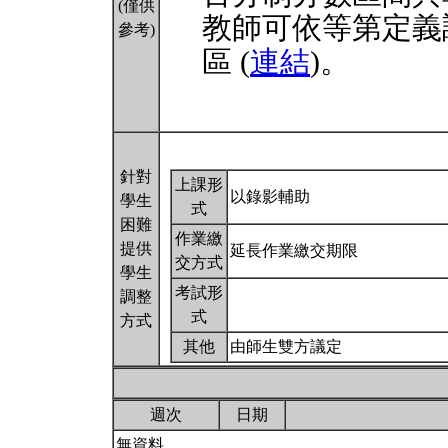
(僅供
教師可依等第定義
參考)
區 (
連結
)。
針對
上課形
以錄影輔助
學生
式
困難
作業繳
提供
延長作業繳交期限
交方式
學生
考試形
調整
式
方式
其他
由師生雙方議定
週次
日期
無資料