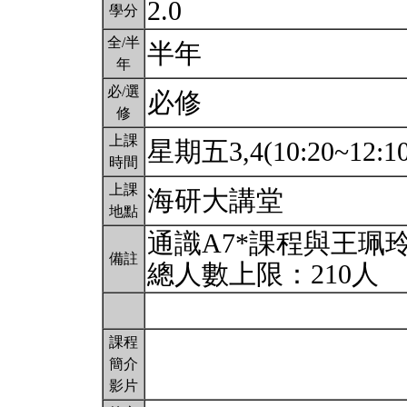
2.0
學分
全/半
半年
年
必/選
必修
修
上課
星期五3,4(10:20~12:1
時間
上課
海研大講堂
地點
通識A7*課程與王珮
備註
總人數上限：210人
課程
簡介
影片