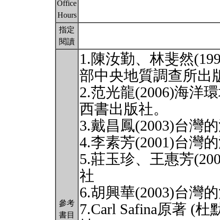
Office
Hours
指定
閱讀
1.陳汝勤、林斐然(1
部中央地質調查所出
2.范光龍(2006)
西書出版社。
3.戴昌鳳(2003)
4.李素芳(2001)
5.莊玉珍、王惠芳(2
社
6.胡興華(2003)
參考
7.Carl Safina原著
書目