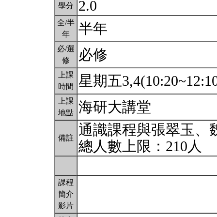
2.0
學分
全/半
半年
年
必/選
必修
修
上課
星期五3,4(10:20~12:1
時間
上課
海研大講堂
地點
通識課程與張翠玉、
備註
總人數上限：210人
課程
簡介
影片