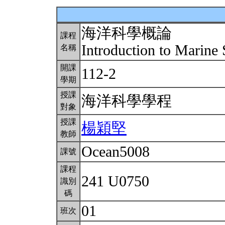
海洋科學概論
課程
Introduction to Marine
名稱
開課
112-2
學期
授課
海洋科學學程
對象
授課
楊穎堅
教師
Ocean5008
課號
課程
241 U0750
識別
碼
01
班次