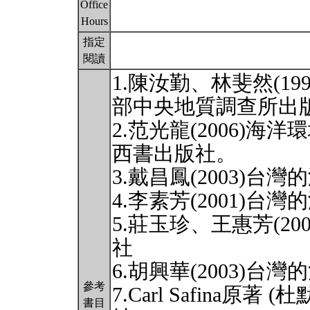
Office
Hours
指定
閱讀
1.陳汝勤、林斐然(1
部中央地質調查所出
2.范光龍(2006)
西書出版社。
3.戴昌鳳(2003)
4.李素芳(2001)
5.莊玉珍、王惠芳(2
社
6.胡興華(2003)
參考
7.Carl Safina原著
書目