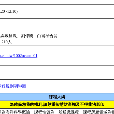
20~12:10)
課程與戴昌鳳、劉倬騰、白書禎合開
210人
ntu.edu.tw/1002ocean_01
課程規劃關聯圖
課程大綱
為確保您我的權利,請尊重智慧財產權及不得非法影印
稱為海洋科學概論，課程性質為一般通識課程，課程所屬領域為