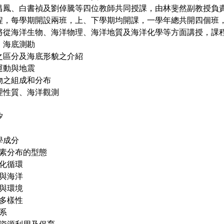
昌鳳、白書禎及劉倬騰等四位教師共同授課，由林斐然副教授負
程，每學期開設兩班，上、下學期均開課，一學年總共開四個班，
將從海洋生物、海洋物理、海洋地質及海洋化學等方面講授，課
紹、海底測勘
形之區分及海底形貌之介紹
造運動與地震
積物之組成和分布
物理性質、海洋觀測
汐
學成分
中元素分布的型態
地化循環
應與海洋
物與環境
物多樣性
態系