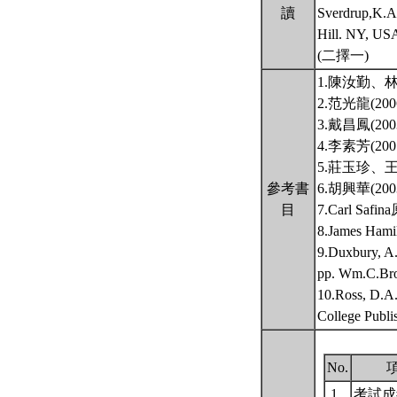
讀
Sverdrup,K.A.
Hill. NY
(二擇一)
1.陳汝勤、
2.范光龍(
3.戴昌鳳(
4.李素芳(
5.莊玉珍、
參考書
6.胡興華(
目
7.Carl S
8.James 
9.Duxbury, A
pp. Wm.C.Bro
10.Ross, D.A.
College Publi
No.
1.
考試