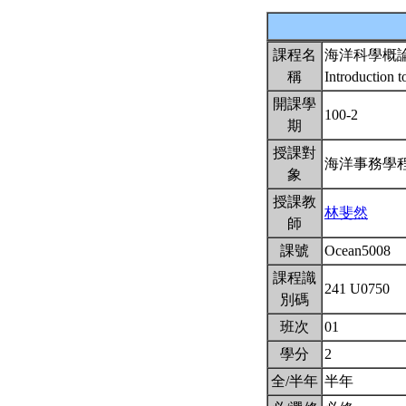
課程名
海洋科學概
稱
Introduction 
開課學
100-2
期
授課對
海洋事務學
象
授課教
林斐然
師
課號
Ocean5008
課程識
241 U0750
別碼
班次
01
學分
2
全/半年
半年