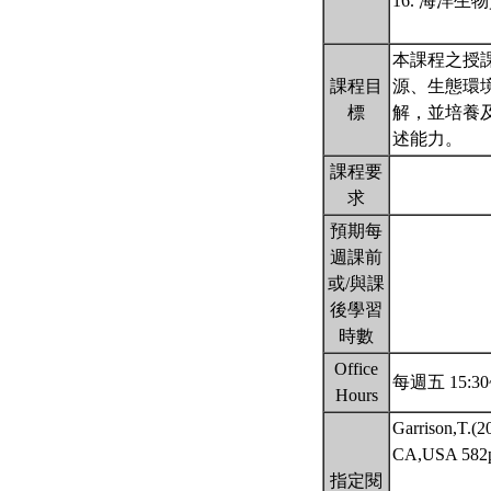
16. 海洋
本課程之授
課程目
源、生態環
標
解，並培養
述能力。
課程要
求
預期每
週課前
或/與課
後學習
時數
Office
每週五 15:30
Hours
Garrison,T.(2
CA,USA 5
指定閱