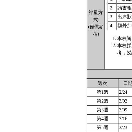
2.
讀書
評量方
3.
出席
式
4.
額外
(僅供參
考)
本校尚
本校採
考，授
週次
日
第1週
2/24
第2週
3/02
第3週
3/09
第4週
3/16
第5週
3/23