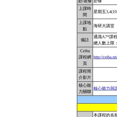
必/選修
必修
上課時
星期五3,4(10:
間
上課地
海研大講堂
點
通識A7*
備註
總人數上限：
Ceiba
課程網
http://ceiba.
頁
課程簡
介影片
核心能
核心能力與
力關聯
本課程的名