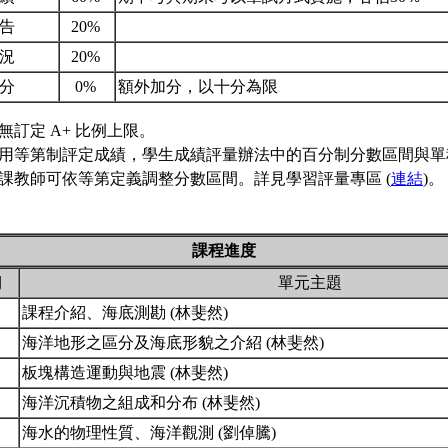
報告
20%
狀況
20%
加分
0%
額外加分，以十分為限
無訂定 A+ 比例上限。
用等第制評定成績，學生成績評量辦法中的百分制分數區間與單
課教師可依等第定義調整分數區間。詳見學習評量專區 (
連結
)。
課程進度
期
單元主題
課程介紹、海底測勘 (林斐然)
海洋地形之區分及海底形貌之介紹 (林斐然)
板塊構造運動與地震 (林斐然)
海洋沉積物之組成和分布 (林斐然)
海水的物理性質、海洋觀測 (劉倬騰)