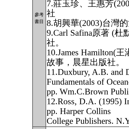
7.莊玉珍、王惠芳(2
社
參考
8.胡興華(2003)
書目
9.Carl Safina原著
社。
10.James Hamilto
故事，晨星出版社。
11.Duxbury, A.B. and 
Fundamentals of Ocean
pp. Wm.C.Brown Publi
12.Ross, D.A. (1995) I
pp. Harper Collins
College Publishers. N.