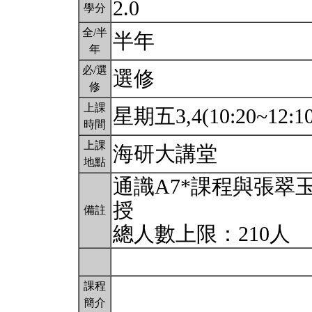
2.0
學分
全/半
半年
年
必/選
選修
修
上課
星期五3,4(10:20~12:1
時間
上課
海研大講堂
地點
通識A7*課程與張翠
授
備註
總人數上限：210人
課程
簡介