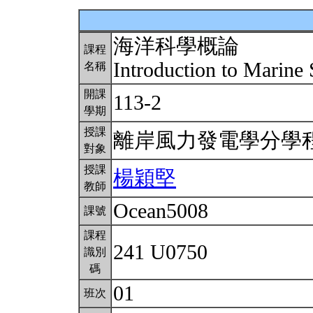
海洋科學概論
課程
Introduction to Marine
名稱
開課
113-2
學期
授課
離岸風力發電學分學
對象
授課
楊穎堅
教師
Ocean5008
課號
課程
241 U0750
識別
碼
01
班次