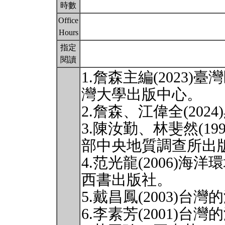
時數
Office
Hours
指定
閱讀
1.詹森主編(2023
灣大學出版中心。
2.詹森、江偉全(202
3.陳汝勤、林斐然(1
部中央地質調查所出
4.范光龍(2006)
西書出版社。
5.戴昌鳳(2003)
6.李素芳(2001)