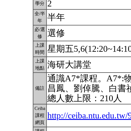
2
學分
全/半
半年
年
必/選
選修
修
上課
星期五5,6(12:20~14:1
時間
上課
海研大講堂
地點
通識A7*課程。A7
昌鳳、劉倬騰、白書
備註
總人數上限：210人
Ceiba
http://ceiba.ntu.edu.tw
課程
網頁