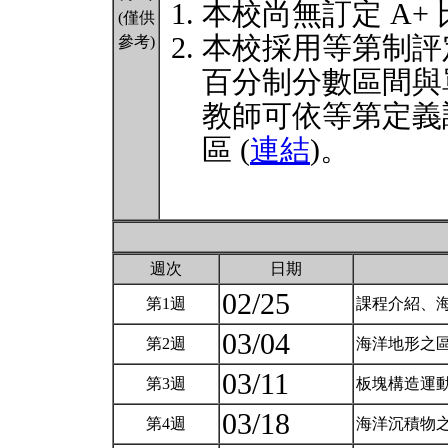
本校尚無訂定 A+
(僅供
本校採用等第制評
參考)
百分制分數區間與
教師可依等第定義
區 (
連結
)。
週次
日期
02/25
第1週
課程介紹、海
03/04
第2週
海洋地形之區
03/11
第3週
板塊構造運動
03/18
第4週
海洋沉積物之