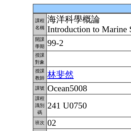
海洋科學概論
課程
Introduction to Marine
名稱
開課
99-2
學期
授課
對象
授課
林斐然
教師
Ocean5008
課號
課程
241 U0750
識別
碼
02
班次