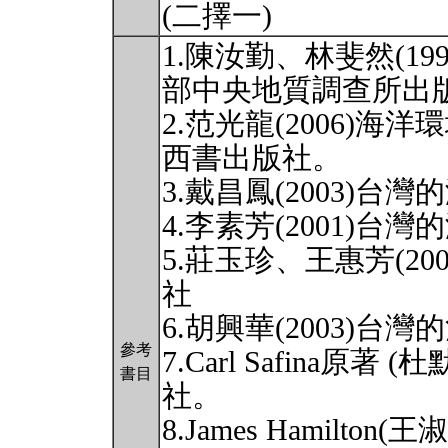
(二擇一)
1.陳汝勤、林斐然(1
部中央地質調查所出
2.范光龍(2006)
西書出版社。
3.戴昌鳳(2003)
4.李素芳(2001)
5.莊玉珍、王惠芳(2
社
6.胡興華(2003)
參考
7.Carl Safina原著
書目
社。
8.James Hamilto