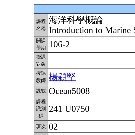
海洋科學概論
課程
Introduction to Marine
名稱
開課
106-2
學期
授課
對象
授課
楊穎堅
教師
Ocean5008
課號
課程
241 U0750
識別
碼
02
班次