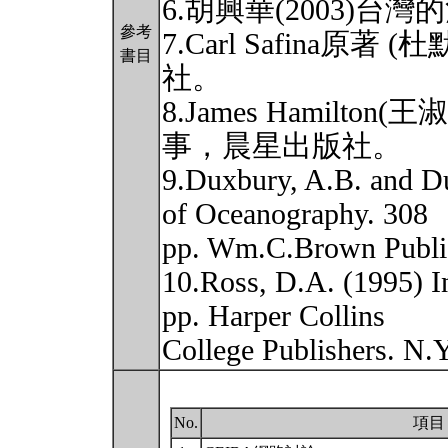
6.胡興華(2003)
參考
7.Carl Safina原著
書目
社。
8.James Hamilto
事，晨星出版社。
9.Duxbury, A.B. and D
of Oceanography. 308
pp. Wm.C.Brown Publi
10.Ross, D.A. (1995) I
pp. Harper Collins
College Publishers. N.
No.
項目