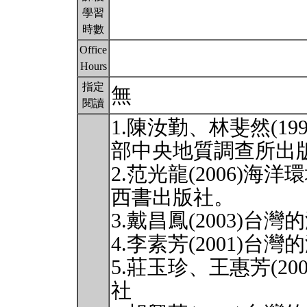
學習
時數
Office
Hours
指定
無
閱讀
1.陳汝勤、林斐然(1
部中央地質調查所出
2.范光龍(2006)
西書出版社。
3.戴昌鳳(2003)
4.李素芳(2001)
5.莊玉珍、王惠芳(2
社