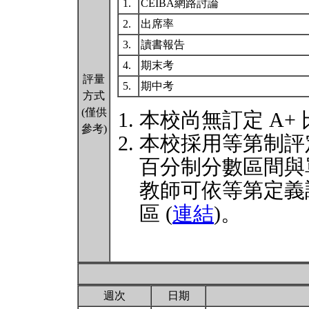
1.
CEIBA網路討論
2.
出席率
3.
讀書報告
4.
期末考
評量
5.
期中考
方式
(僅供
本校尚無訂定 A+
參考)
本校採用等第制評
百分制分數區間與
教師可依等第定義
區 (
連結
)。
週次
日期