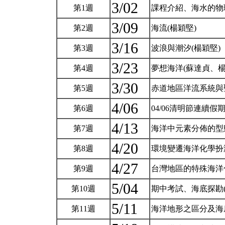
3/02
第1週
課程介紹、海水的物
3/09
第2週
海流(楊穎堅)
3/16
第3週
波浪與潮汐(楊穎堅)
3/23
第4週
夢想海洋(蘇達貞、楊
3/30
第5週
赤道地區洋流系統與
4/06
第6週
04/06清明節連續假
4/13
第7週
海洋中元素分佈的型
4/20
第8週
環境變遷海洋化學扮
4/27
第9週
台灣地區的特殊海洋
5/04
第10週
期中考試、海底探勘
5/11
第11週
海洋地形之區分及海