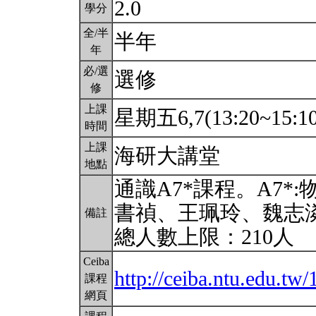
2.0
學分
全/半
半年
年
必/選
選修
修
上課
星期五6,7(13:20~15:1
時間
上課
海研大講堂
地點
通識A7*課程。A7
書禎、王珮玲、魏志
備註
總人數上限：210人
Ceiba
http://ceiba.ntu.edu.t
課程
網頁