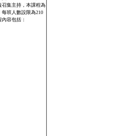
責召集主持，本課程為
每班人數設限為210
程內容包括：