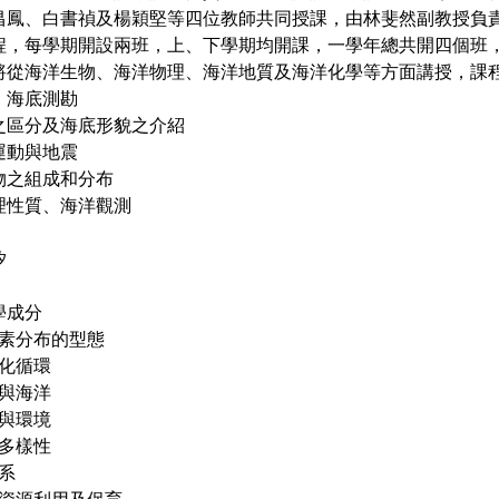
昌鳳、白書禎及楊穎堅等四位教師共同授課，由林斐然副教授負
程，每學期開設兩班，上、下學期均開課，一學年總共開四個班，
將從海洋生物、海洋物理、海洋地質及海洋化學等方面講授，課
紹、海底測勘
形之區分及海底形貌之介紹
造運動與地震
積物之組成和分布
物理性質、海洋觀測
汐
學成分
中元素分布的型態
地化循環
應與海洋
物與環境
物多樣性
態系