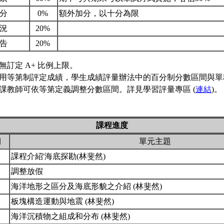
加分
0%
額外加分，以十分為限
狀況
20%
報告
20%
無訂定 A+ 比例上限。
用等第制評定成績，學生成績評量辦法中的百分制分數區間與單
課教師可依等第定義調整分數區間。詳見學習評量專區 (
連結
)。
課程進度
期
單元主題
課程介紹'海底探勘(林斐然)
調整放假
海洋地形之區分及海底形貌之介紹 (林斐然)
板塊構造運動與地震 (林斐然)
海洋沉積物之組成和分布 (林斐然)