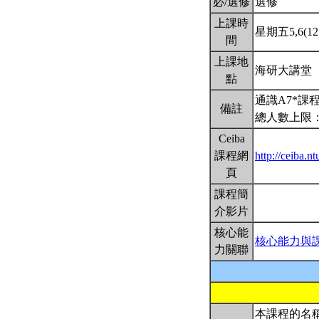
必/選修
選修
上課時
星期五5,6(12:
間
上課地
海研大講堂
點
通識A7*課
備註
總人數上限：
Ceiba
課程網
http://ceiba.
頁
課程簡
介影片
核心能
核心能力與
力關聯
本課程的名