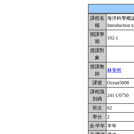
課程名
海洋科學概
稱
Introduction 
開課學
102-1
期
授課對
象
授課教
林斐然
師
課號
Ocean5008
課程識
241 U0750
別碼
班次
02
學分
2
全/半年
半年