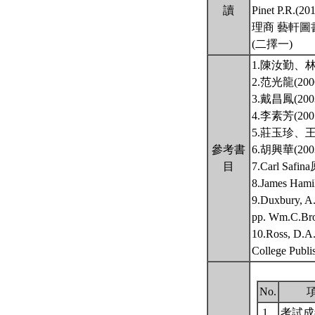
讀
Pinet P.R.(20
理商 藝軒圖
(二擇一)
1.陳汝勤、
2.范光龍(
3.戴昌鳳(
4.李素芳(
5.莊玉珍、
參考書
6.胡興華(
目
7.Carl S
8.James 
9.Duxbury, A
pp. Wm.C.Bro
10.Ross, D.A.
College Publi
No.
1.
考試