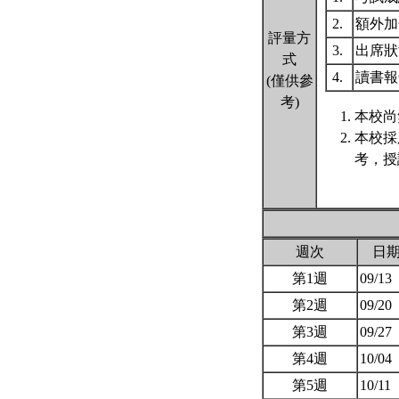
2.
額外
評量方
3.
出席
式
4.
讀書
(僅供參
考)
本校尚
本校採
考，授
週次
日
第1週
09/13
第2週
09/20
第3週
09/27
第4週
10/04
第5週
10/11