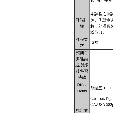
16. 海洋
本課程之授
課程目
源、生態環
標
解，並培養
述能力。
課程要
待補
求
預期每
週課前
或/與課
後學習
時數
Office
每週五 15:30
Hours
Garrison,T.(2
CA,USA 5
指定閱