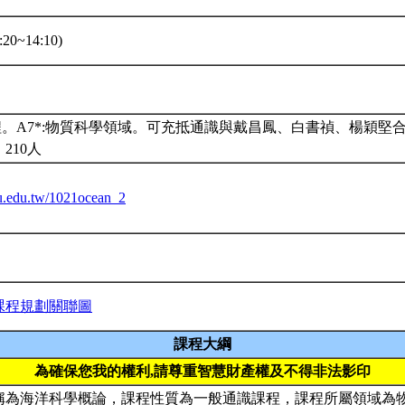
20~14:10)
程。A7*:物質科學領域。可充抵通識與戴昌鳳、白書禎、楊穎堅
210人
ntu.edu.tw/1021ocean_2
課程規劃關聯圖
課程大綱
為確保您我的權利,請尊重智慧財產權及不得非法影印
稱為海洋科學概論，課程性質為一般通識課程，課程所屬領域為