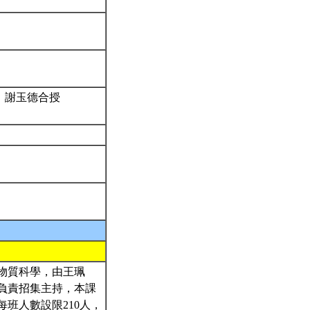
、謝玉德合授
物質科學，由王珮
負責招集主持，本課
班人數設限210人，