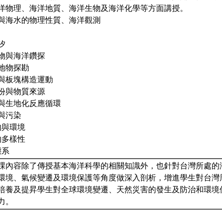
洋物理、海洋地質、海洋生物及海洋化學等方面講授。
介紹與海水的物理性質、海洋觀測
汐
積物與海洋鑽探
質地物探勘
貌與板塊構造運動
成份與物質來源
布與生地化反應循環
化與污染
生物與環境
生物多樣性
態系
課內容除了傳授基本海洋科學的相關知識外，也針對台灣所處的
環境、氣候變遷及環境保護等角度做深入剖析，增進學生對台灣
培養及提昇學生對全球環境變遷、天然災害的發生及防治和環境
力。