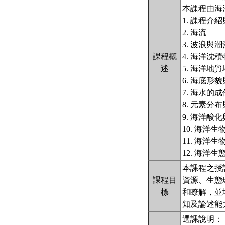
本課程由海
1. 課程
2. 海流
3. 波浪與潮
課程概
4. 海洋沈
述
5. 海洋地
6. 海底形
7. 海水的
8. 元素分
9. 海洋酸
10. 海洋
11. 海洋
12. 海洋生
本課程之授
課程目
資源、生態
標
和瞭解，並
知及論述能
選課說明：