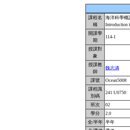
課程名
海洋科學概
稱
Introduction
開課學
114-1
期
授課對
象
授課教
魏志潾
師
課號
Ocean5008
課程識
241 U0750
別碼
班次
02
學分
2.0
全/半年
半年