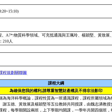
:20~15:10)
課程。A7*:物質科學領域。可充抵通識與王珮玲、楊穎堅、黃致展
210人
課程規劃關聯圖
課程大綱
為確保您我的權利,請尊重智慧財產權及不得非法影印
稱為海洋科學概論，課程性質為一班通識課程，課程所屬領域為
、謝玉德、黃致展及楊穎堅等五位教師共同授課，由魏志潾教授
課程，每學期開設兩班，上下學期均開課，一學年共開四個班，每