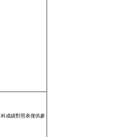
。
單科成績對照表僅供參
。