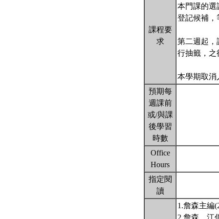
本門課的選
登記候補，
課程要
求
第二週起，請
行抽籤，之
本學期取消
預期每
週課前
或/與課
後學習
時數
Office
Hours
指定閱
讀
1.詹森主編
2.詹森、江