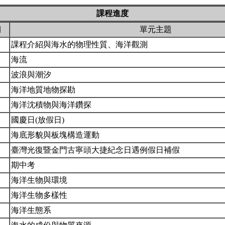
課程進度
期
單元主題
課程介紹與海水的物理性質、海洋觀測
海流
波浪與潮汐
海洋地質地物探勘
海洋沈積物與海洋鑽探
國慶日(放假日)
海底形貌與板塊構造運動
臺灣光復暨金門古寧頭大捷紀念日遇例假日補假
期中考
海洋生物與環境
海洋生物多樣性
海洋生態系