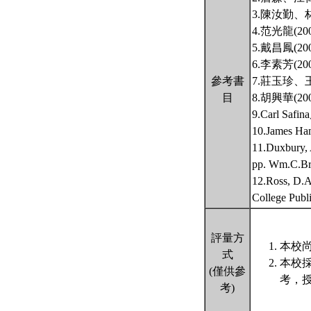
3.陳汝勤、
4.范光龍(
5.戴昌鳳(
6.李素芳(
參考書
7.莊玉珍、
目
8.胡興華(
9.Carl S
10.Jame
11.Duxbury, 
pp. Wm.C.Br
12.Ross, D.A
College Publ
評量方
本校尚
式
本校
(僅供參
考，
考)