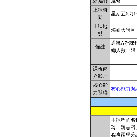
必/選修
選修
上課時
星期五6,7(13
間
上課地
海研大講堂
點
通識A7*
備註
總人數上限：
課程簡
介影片
核心能
核心能力與
力關聯
本課程的名
玲、魏志潾
程為兩學分