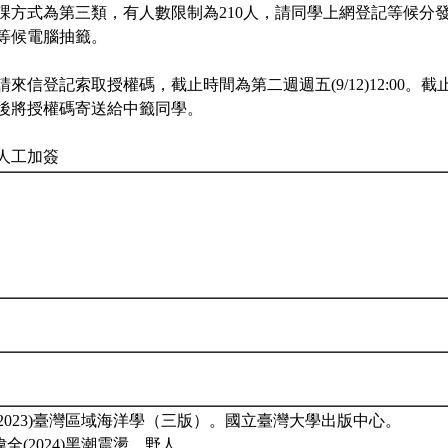
課方式為第三類，有人數限制為210人，請同學上網登記等候分
等候電腦抽籤。
來信登記索取授權碼，截止時間為第二週週五(9/12)12:00。
後將授權碼寄送給中籤同學。
人工加簽
(2023)臺灣區域海洋學（三版）。國立臺灣大學出版中心。
偉全(2024)黑潮震盪。野人。