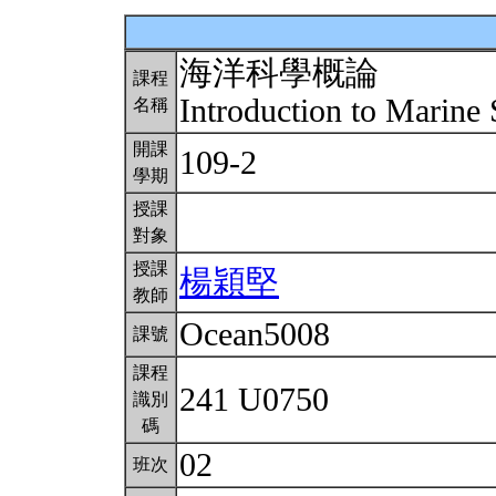
海洋科學概論
課程
Introduction to Marine
名稱
開課
109-2
學期
授課
對象
授課
楊穎堅
教師
Ocean5008
課號
課程
241 U0750
識別
碼
02
班次