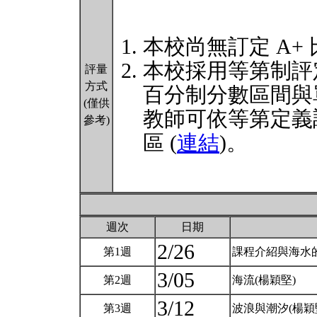
本校尚無訂定 A+
本校採用等第制評
評量
方式
百分制分數區間與
(僅供
教師可依等第定義
參考)
區 (
連結
)。
週次
日期
2/26
第1週
課程介紹與海水
3/05
第2週
海流(楊穎堅)
3/12
第3週
波浪與潮汐(楊穎