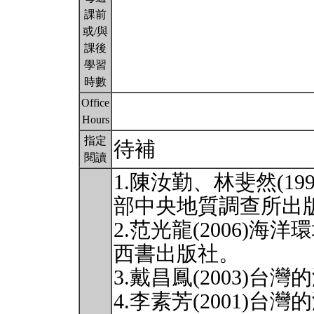
課前
或/與
課後
學習
時數
Office
Hours
指定
待補
閱讀
1.陳汝勤、林斐然(1
部中央地質調查所出
2.范光龍(2006)
西書出版社。
3.戴昌鳳(2003)
4.李素芳(2001)