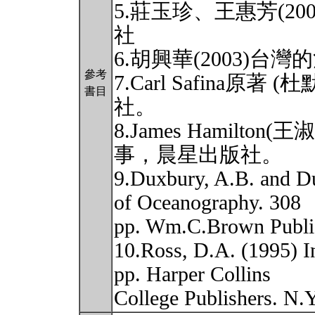
5.莊玉珍、王惠芳(2
社
6.胡興華(2003)
參考
7.Carl Safina原著
書目
社。
8.James Hamilto
事，晨星出版社。
9.Duxbury, A.B. and D
of Oceanography. 308
pp. Wm.C.Brown Publi
10.Ross, D.A. (1995) I
pp. Harper Collins
College Publishers. N.