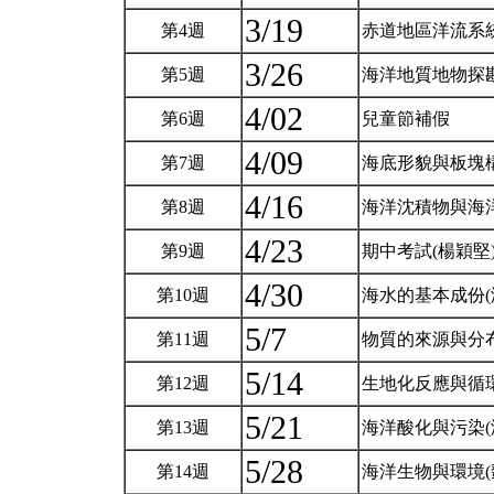
3/19
第4週
赤道地區洋流系統
3/26
第5週
海洋地質地物探勘
4/02
第6週
兒童節補假
4/09
第7週
海底形貌與板塊構
4/16
第8週
海洋沈積物與海洋
4/23
第9週
期中考試(楊穎堅
4/30
第10週
海水的基本成份(
5/7
第11週
物質的來源與分布
5/14
第12週
生地化反應與循環
5/21
第13週
海洋酸化與污染(
5/28
第14週
海洋生物與環境(