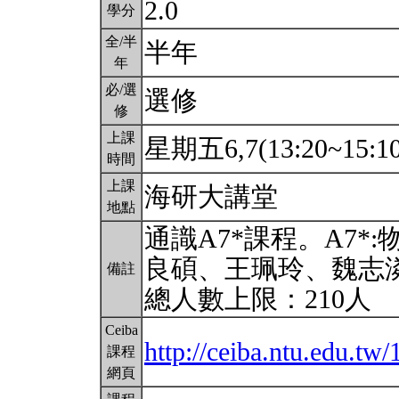
2.0
學分
全/半
半年
年
必/選
選修
修
上課
星期五6,7(13:20~15:1
時間
上課
海研大講堂
地點
通識A7*課程。A7
良碩、王珮玲、魏志
備註
總人數上限：210人
Ceiba
http://ceiba.ntu.edu.t
課程
網頁