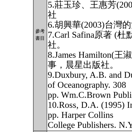
5.莊玉珍、王惠芳(2
社
6.胡興華(2003)
參考
7.Carl Safina原著
書目
社。
8.James Hamilto
事，晨星出版社。
9.Duxbury, A.B. and D
of Oceanography. 308
pp. Wm.C.Brown Publi
10.Ross, D.A. (1995) I
pp. Harper Collins
College Publishers. N.