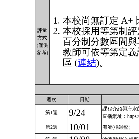
本校尚無訂定 A+
本校採用等第制評
評量
方式
百分制分數區間與
(僅供
教師可依等第定義
參考)
區 (
連結
)。
週次
日期
課程介紹與海水
9/24
第1週
直播網址：https://u.
10/01
第2週
海流(楊穎堅)