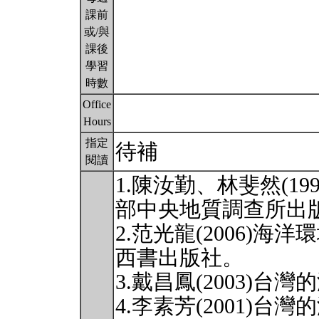
課前
或/與
課後
學習
時數
Office
Hours
指定
待補
閱讀
1.陳汝勤、林斐然(1
部中央地質調查所出
2.范光龍(2006)
西書出版社。
3.戴昌鳳(2003)
4.李素芳(2001)