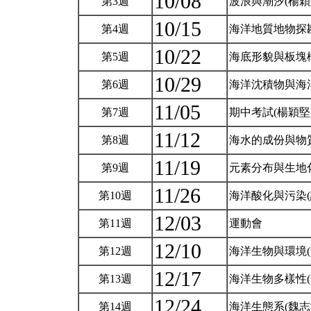
10/08
第3週
波浪與潮汐(楊穎
10/15
第4週
海洋地質地物探勘
10/22
第5週
海底形貌與板塊
10/29
第6週
海洋沈積物與海
11/05
第7週
期中考試(楊穎堅
11/12
第8週
海水的成份與物
11/19
第9週
元素分布與生地
11/26
第10週
海洋酸化與污染(
12/03
第11週
運動會
12/10
第12週
海洋生物與環境(
12/17
第13週
海洋生物多樣性(
12/24
第14週
海洋生態系(魏志