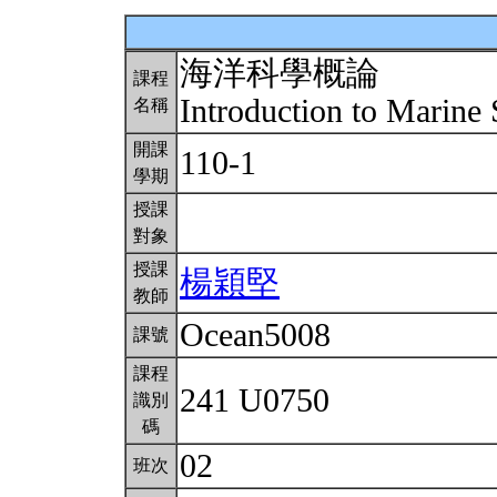
海洋科學概論
課程
Introduction to Marine
名稱
開課
110-1
學期
授課
對象
授課
楊穎堅
教師
Ocean5008
課號
課程
241 U0750
識別
碼
02
班次