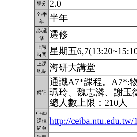
2.0
學分
全/半
半年
年
必/選
選修
修
上課
星期五6,7(13:20~15:1
時間
上課
海研大講堂
地點
通識A7*課程。A7
珮玲、魏志潾、謝玉
備註
總人數上限：210人
Ceiba
http://ceiba.ntu.edu.t
課程
網頁