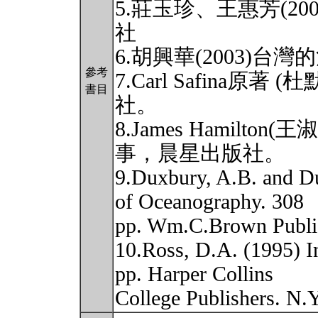
5.莊玉珍、王惠芳(2
社
6.胡興華(2003)
參考
7.Carl Safina原著
書目
社。
8.James Hamilto
事，晨星出版社。
9.Duxbury, A.B. and D
of Oceanography. 308
pp. Wm.C.Brown Publi
10.Ross, D.A. (1995) I
pp. Harper Collins
College Publishers. N.