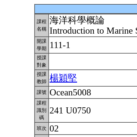
海洋科學概論
課程
Introduction to Marine
名稱
開課
111-1
學期
授課
對象
授課
楊穎堅
教師
Ocean5008
課號
課程
241 U0750
識別
碼
02
班次