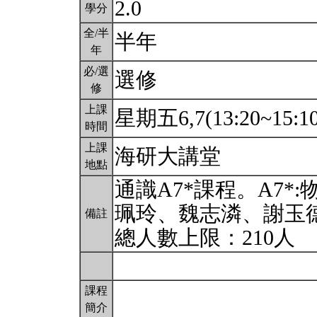
2.0
學分
全/半
半年
年
必/選
選修
修
上課
星期五6,7(13:20~15:1
時間
上課
海研大講堂
地點
通識A7*課程。A7
珮玲、魏志潾、謝玉
備註
總人數上限：210人
課程
簡介