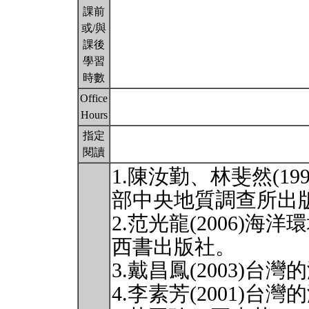
課前
或/與
課後
學習
時數
Office
Hours
指定
閱讀
1.陳汝勤、林斐然(1
部中央地質調查所出
2.范光龍(2006)
西書出版社。
3.戴昌鳳(2003)
4.李素芳(2001)