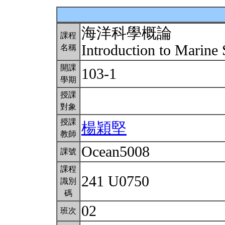
海洋科學概論
課程
Introduction to Marine
名稱
開課
103-1
學期
授課
對象
授課
楊穎堅
教師
Ocean5008
課號
課程
241 U0750
識別
碼
02
班次