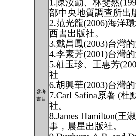
1.陳汝勤、林斐然(1
部中央地質調查所出
2.范光龍(2006)
西書出版社。
3.戴昌鳳(2003)
4.李素芳(2001)
5.莊玉珍、王惠芳(2
社
6.胡興華(2003)
參考
7.Carl Safina原著
書目
社。
8.James Hamilto
事，晨星出版社。