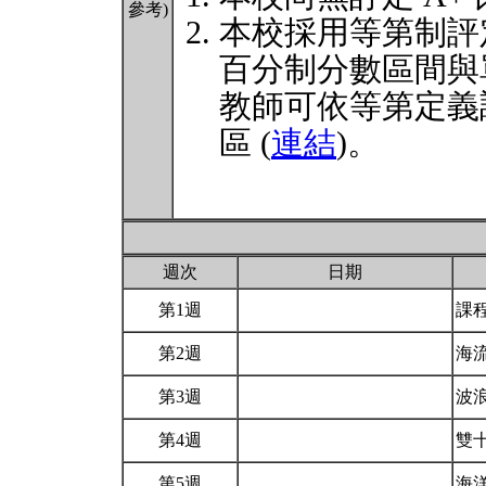
參考)
本校採用等第制評
百分制分數區間與
教師可依等第定義
區 (
連結
)。
週次
日期
第1週
課
第2週
海流
第3週
波
第4週
雙
第5週
海