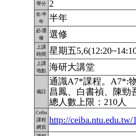
2
學分
全/半
半年
年
必/選
選修
修
上課
星期五5,6(12:20~14:1
時間
上課
海研大講堂
地點
通識A7*課程。A7
昌鳳、白書禎、陳勁
備註
總人數上限：210人
Ceiba
http://ceiba.ntu.edu.t
課程
網頁