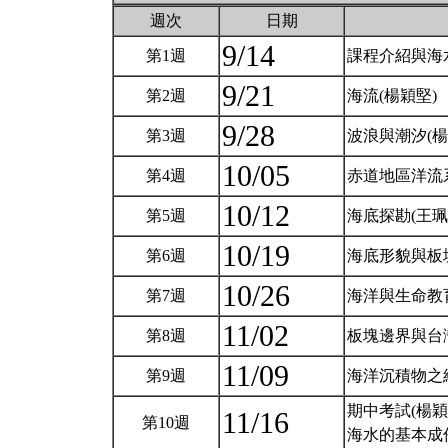
週次
日期
9/14
第1週
課程介紹與海
9/21
第2週
海流(楊穎堅)
9/28
第3週
波浪與潮汐(楊
10/05
第4週
赤道地區洋流
10/12
第5週
海底探勘(王珮
10/19
第6週
海底形貌與板
10/26
第7週
海洋與生命教
11/02
第8週
板塊邊界與台
11/09
第9週
海洋沉積物之
期中考試(楊穎
11/16
第10週
海水的基本成