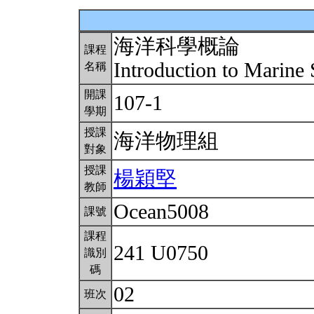
海洋科學概論
課程
Introduction to Marine
名稱
開課
107-1
學期
授課
海洋物理組
對象
授課
楊穎堅
教師
Ocean5008
課號
課程
241 U0750
識別
碼
02
班次