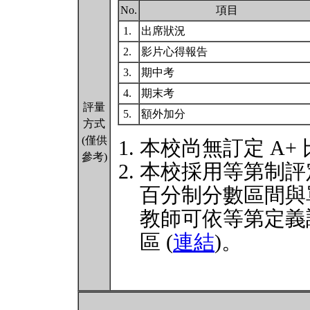
No.
項目
1.
出席狀況
2.
影片心得報告
3.
期中考
4.
期末考
評量
5.
額外加分
方式
(僅供
本校尚無訂定 A+
參考)
本校採用等第制評
百分制分數區間與
教師可依等第定義
區 (
連結
)。