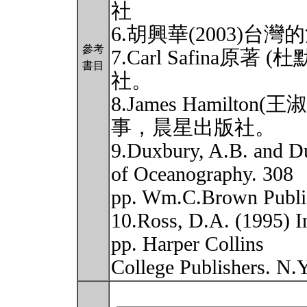
社
6.胡興華(2003)
參考
7.Carl Safina原著
書目
社。
8.James Hamilto
事，晨星出版社。
9.Duxbury, A.B. and D
of Oceanography. 308
pp. Wm.C.Brown Publi
10.Ross, D.A. (1995) I
pp. Harper Collins
College Publishers. N.