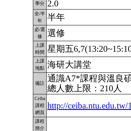
2.0
學分
全/半
半年
年
必/選
選修
修
上課
星期五6,7(13:20~15:1
時間
上課
海研大講堂
地點
通識A7*課程與溫良
備註
總人數上限：210人
Ceiba
http://ceiba.ntu.edu.t
課程
網頁
課程
簡介