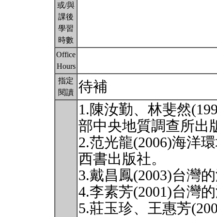
或/與
課後
學習
時數
Office
Hours
指定
待補
閱讀
1.陳汝勤、林斐然(1
部中央地質調查所出
2.范光龍(2006)
西書出版社。
3.戴昌鳳(2003)
4.李素芳(2001)
5.莊玉珍、王惠芳(2