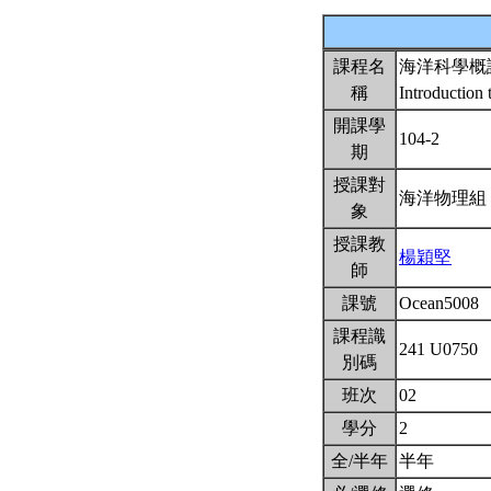
課程名
海洋科學概
稱
Introduction
開課學
104-2
期
授課對
海洋物理
象
授課教
楊穎堅
師
課號
Ocean5008
課程識
241 U0750
別碼
班次
02
學分
2
全/半年
半年