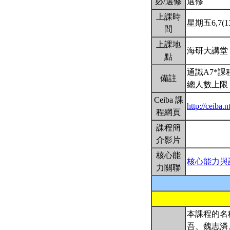
必/選修
選修
上課時
星期五6,7(13
間
上課地
海研大講堂
點
通識A7*
備註
總人數上限：
Ceiba 課
http://ceiba
程網頁
課程簡
介影片
核心能
核心能力與
力關聯
本課程的名
吾、魏志潾