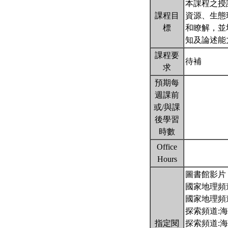
本課程之授
課程目
資源、生態
標
和瞭解，並
知及論述能
課程要
待補
求
預期每
週課前
或/與課
後學習
時數
Office
Hours
圖書館影片
國家地理頻
國家地理頻
探索頻道:
指定閱
探索頻道: