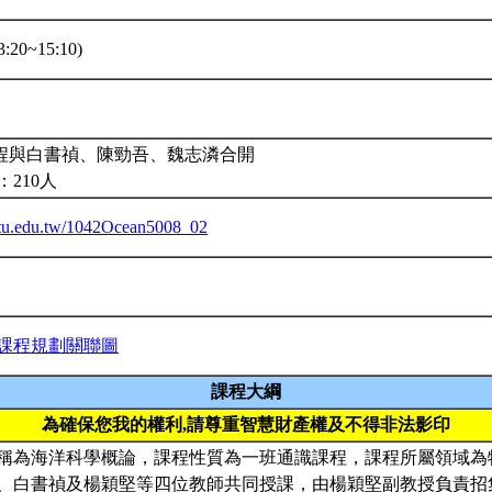
:20~15:10)
課程與白書禎、陳勁吾、魏志潾合開
210人
.ntu.edu.tw/1042Ocean5008_02
課程規劃關聯圖
課程大綱
為確保您我的權利,請尊重智慧財產權及不得非法影印
稱為海洋科學概論，課程性質為一班通識課程，課程所屬領域為
、白書禎及楊穎堅等四位教師共同授課，由楊穎堅副教授負責招