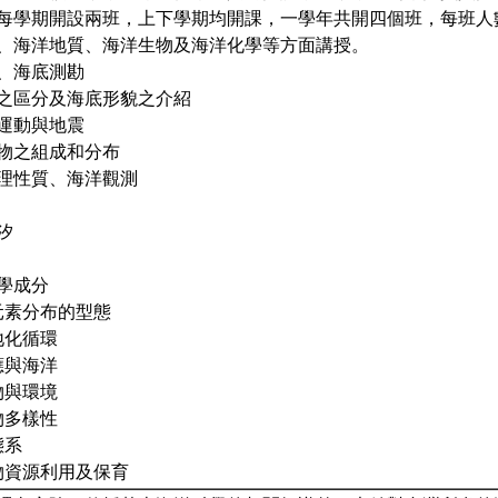
每學期開設兩班，上下學期均開課，一學年共開四個班，每班人數
、海洋地質、海洋生物及海洋化學等方面講授。
紹、海底測勘
地形之區分及海底形貌之介紹
造運動與地震
積物之組成和分布
物理性質、海洋觀測
汐
化學成分
中元素分布的型態
生地化循環
效應與海洋
生物與環境
生物多樣性
態系
生物資源利用及保育