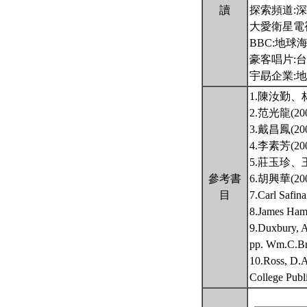
讀
探索頻道:
大愛衛星電視
BBC:地球
豪客唱片:
宇勗企業:地
1.陳汝勤
2.范光龍(
3.戴昌鳳(
4.李素芳(
5.莊玉珍、
參考書
6.胡興華(
目
7.Carl S
8.James
9.Duxbury, A
pp. Wm.C.Br
10.Ross, D.A
College Publ