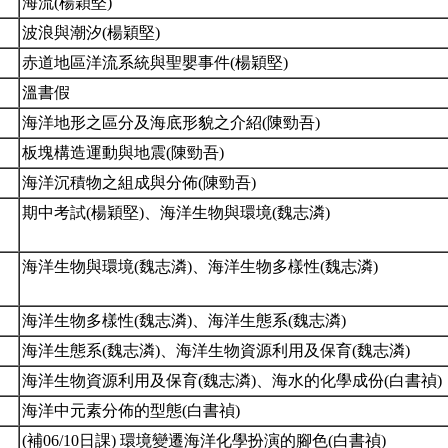
海流(楊穎堅)
波浪與潮汐(楊穎堅)
赤道地區洋流系統與聖嬰事件(楊穎堅)
溫書假
海洋地形之區分及海底形貌之介紹(陳勁吾)
板塊構造運動與地震(陳勁吾)
海洋沉積物之組成與分佈(陳勁吾)
期中考試(楊穎堅)、海洋生物與環境(魏志潾)
海洋生物與環境(魏志潾)、海洋生物多樣性(魏志潾)
海洋生物多樣性(魏志潾)、海洋生態系(魏志潾)
海洋生態系(魏志潾)、海洋生物資源利用及保育(魏志潾)
海洋生物資源利用及保育(魏志潾)、海水的化學成份(白書禎)
海洋中元素分佈的型態(白書禎)
(補06/10日課) 環境變遷海洋化學扮演的腳色(白書禎)