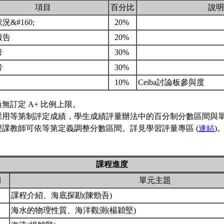
項目
百分比
說明
況&#160;
20%
報告
20%
考
30%
考
30%
10%
Ceiba討論板參與度
無訂定 A+ 比例上限。
採用等第制評定成績，學生成績評量辦法中的百分制分數區間與
授課教師可依等第定義調整分數區間。詳見學習評量專區 (
連結
)
課程進度
期
單元主題
課程介紹、海底探勘(陳勁吾)
海水的物理性質、海洋觀測(楊穎堅)