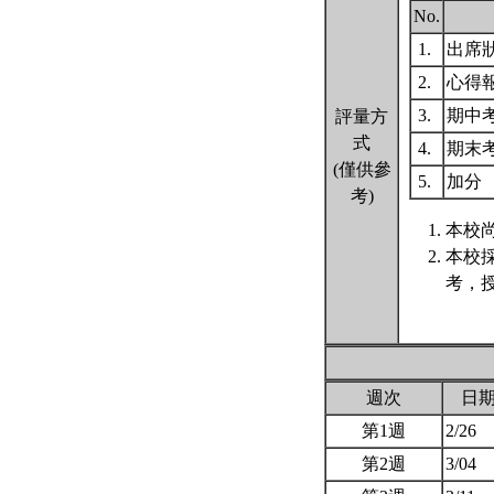
No.
1.
出席狀
2.
心得
3.
期中
評量方
式
4.
期末
(僅供參
5.
加分
考)
本校尚
本校
考，
週次
日
第1週
2/26
第2週
3/04