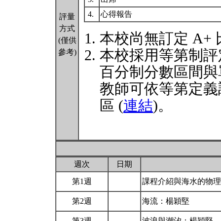
4.
心得報告
評量
方式
本校尚無訂定 A+
(僅供
本校採用等第制評
參考)
百分制分數區間與
教師可依等第定義
區 (
連結
)。
週次
日期
第1週
課程介紹與海水的物
第2週
海流：楊穎堅
第3週
波浪與潮汐：楊穎堅