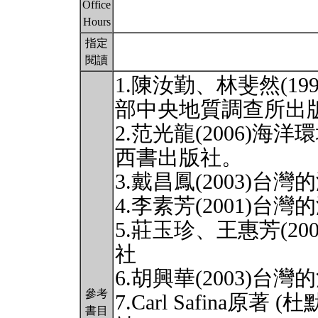
Office
Hours
指定
閱讀
1.陳汝勤、林斐然(1
部中央地質調查所出
2.范光龍(2006)
西書出版社。
3.戴昌鳳(2003)
4.李素芳(2001)
5.莊玉珍、王惠芳(2
社
6.胡興華(2003)
參考
7.Carl Safina原著
書目