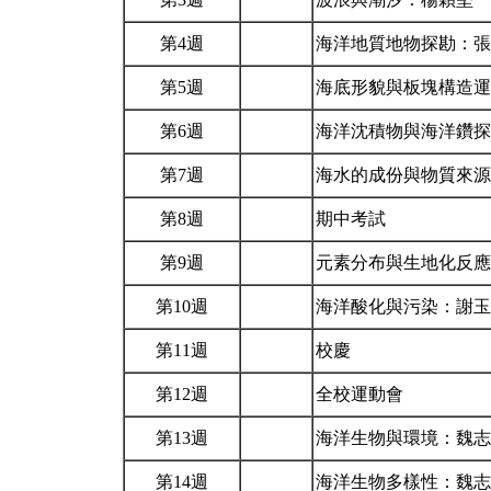
第4週
海洋地質地物探勘：
第5週
海底形貌與板塊構造
第6週
海洋沈積物與海洋鑽
第7週
海水的成份與物質來
第8週
期中考試
第9週
元素分布與生地化反
第10週
海洋酸化與污染：謝
第11週
校慶
第12週
全校運動會
第13週
海洋生物與環境：魏
第14週
海洋生物多樣性：魏