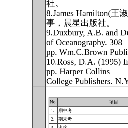
社。
8.James Hamilto
事，晨星出版社。
9.Duxbury, A.B. and D
of Oceanography. 308
pp. Wm.C.Brown Publi
10.Ross, D.A. (1995) I
pp. Harper Collins
College Publishers. N.
No.
項目
1.
期中考
2.
期末考
3.
出席