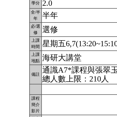
2.0
學分
全/半
半年
年
必/選
選修
修
上課
星期五6,7(13:20~15:1
時間
上課
海研大講堂
地點
通識A7*課程與張翠
備註
總人數上限：210人
課程
簡介
影片