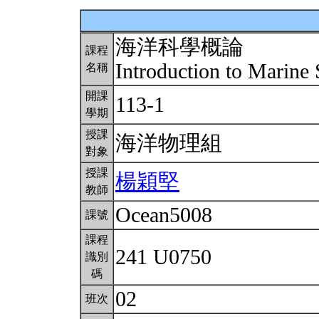
海洋科學概論
課程
Introduction to Marine
名稱
開課
113-1
學期
授課
海洋物理組
對象
授課
楊穎堅
教師
Ocean5008
課號
課程
241 U0750
識別
碼
02
班次