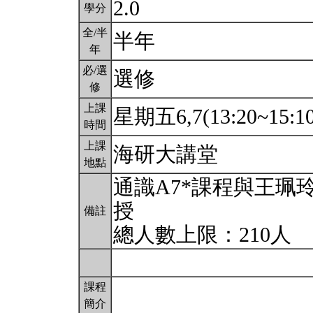
2.0
學分
全/半
半年
年
必/選
選修
修
上課
星期五6,7(13:20~15:1
時間
上課
海研大講堂
地點
通識A7*課程與王珮
授
備註
總人數上限：210人
課程
簡介