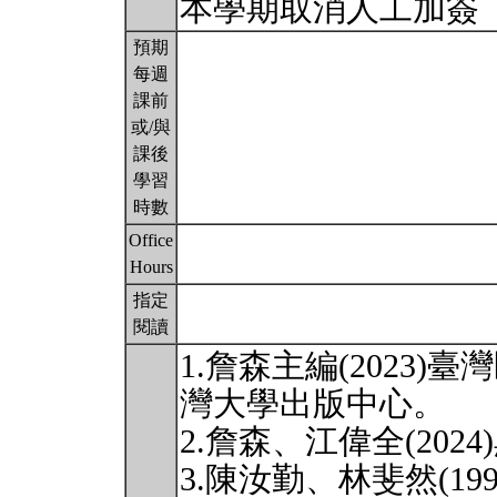
本學期取消人工加簽
預期
每週
課前
或/與
課後
學習
時數
Office
Hours
指定
閱讀
1.詹森主編(2023
灣大學出版中心。
2.詹森、江偉全(202
3.陳汝勤、林斐然(1