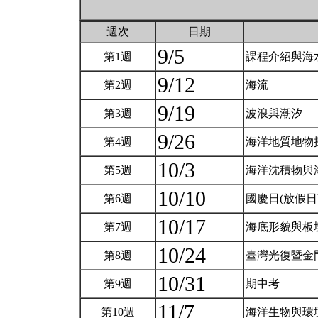
週次
日期
9/5
第1週
課程介紹與海
9/12
第2週
海流
9/19
第3週
波浪與潮汐
9/26
第4週
海洋地質地物
10/3
第5週
海洋沈積物與
10/10
第6週
國慶日(放假日
10/17
第7週
海底形貌與板
10/24
第8週
臺灣光復暨金
10/31
第9週
期中考
11/7
第10週
海洋生物與環