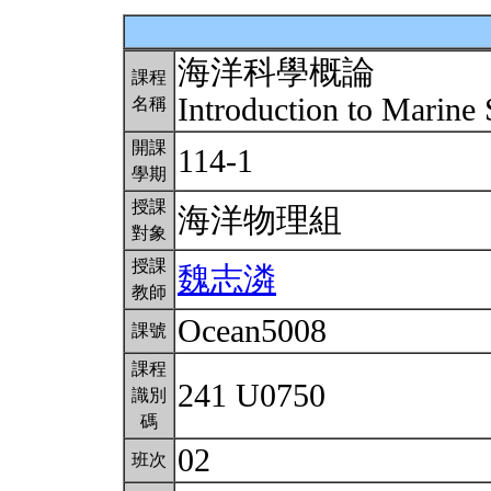
海洋科學概論
課程
Introduction to Marine
名稱
開課
114-1
學期
授課
海洋物理組
對象
授課
魏志潾
教師
Ocean5008
課號
課程
241 U0750
識別
碼
02
班次