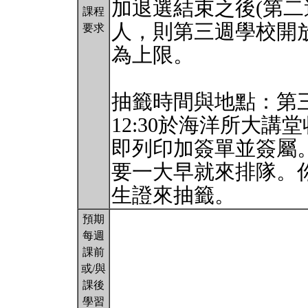
加退選結束之後(第二
課程
人，則第三週學校開放
要求
為上限。
抽籤時間與地點：第三週
12:30於海洋所大
即列印加簽單並簽屬
要一大早就來排隊。
生證來抽籤。
預期
每週
課前
或/與
課後
學習