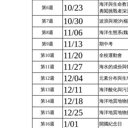
海洋與生命教
10/23
第6週
勇闖挑戰者深
10/30
第7週
波浪與潮汐(楊
11/06
第8週
海洋生態系(魏
11/13
第9週
期中考
11/20
第10週
全校運動會
11/27
第11週
海水的成份與
12/04
第12週
元素分布與生
12/11
第13週
海洋酸化與污
12/18
第14週
海洋地質地物
12/25
第15週
海洋地質地物
1/01
第16週
開國紀念日