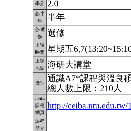
2.0
學分
全/半
半年
年
必/選
選修
修
上課
星期五6,7(13:20~15:1
時間
上課
海研大講堂
地點
通識A7*課程與溫良
備註
總人數上限：210人
Ceiba
http://ceiba.ntu.edu.t
課程
網頁
課程
簡介