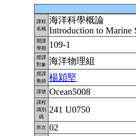
海洋科學概論
課程
Introduction to Marine
名稱
開課
109-1
學期
授課
海洋物理組
對象
授課
楊穎堅
教師
Ocean5008
課號
課程
241 U0750
識別
碼
02
班次