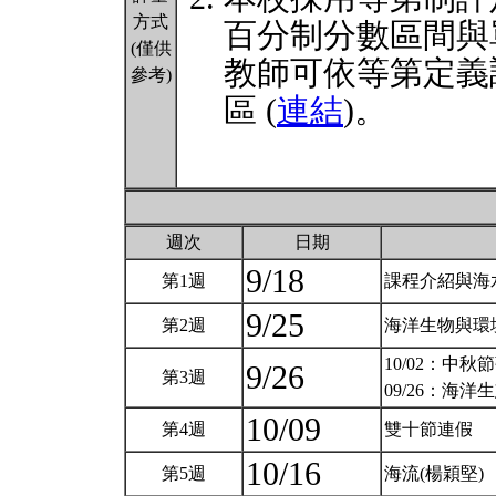
方式
百分制分數區間與
(僅供
教師可依等第定義
參考)
區 (
連結
)。
週次
日期
9/18
第1週
課程介紹與海
9/25
第2週
海洋生物與環
10/02：中秋
9/26
第3週
09/26：海洋
10/09
第4週
雙十節連假
10/16
第5週
海流(楊穎堅)