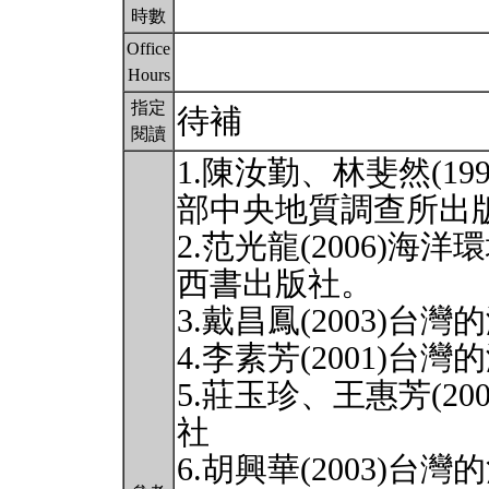
時數
Office
Hours
指定
待補
閱讀
1.陳汝勤、林斐然(1
部中央地質調查所出
2.范光龍(2006)
西書出版社。
3.戴昌鳳(2003)
4.李素芳(2001)
5.莊玉珍、王惠芳(2
社
6.胡興華(2003)