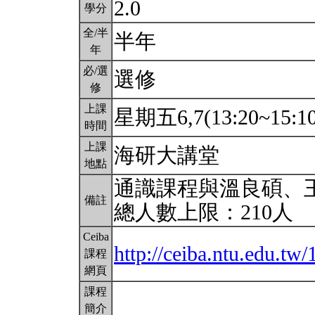
2.0
學分
全/半
半年
年
必/選
選修
修
上課
星期五6,7(13:20~15:1
時間
上課
海研大講堂
地點
通識課程與溫良碩、
備註
總人數上限：210人
Ceiba
http://ceiba.ntu.edu.t
課程
網頁
課程
簡介