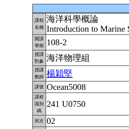
海洋科學概論
課程
Introduction to Marine
名稱
開課
108-2
學期
授課
海洋物理組
對象
授課
楊穎堅
教師
Ocean5008
課號
課程
241 U0750
識別
碼
02
班次