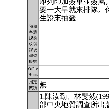
即列印加簽單並簽屬
要一大早就來排隊。
生證來抽籤。
預期
每週
課前
或/與
課後
學習
時數
Office
Hours
指定
無
閱讀
1.陳汝勤、林斐然(1
部中央地質調查所出