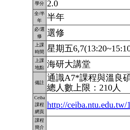
2.0
學分
全/半
半年
年
必/選
選修
修
上課
星期五6,7(13:20~15:1
時間
上課
海研大講堂
地點
通識A7*課程與溫良
備註
總人數上限：210人
Ceiba
http://ceiba.ntu.edu.t
課程
網頁
課程
簡介