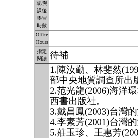
或/與
課後
學習
時數
Office
Hours
指定
待補
閱讀
1.陳汝勤、林斐然(1
部中央地質調查所出
2.范光龍(2006)
西書出版社。
3.戴昌鳳(2003)
4.李素芳(2001)
5.莊玉珍、王惠芳(2