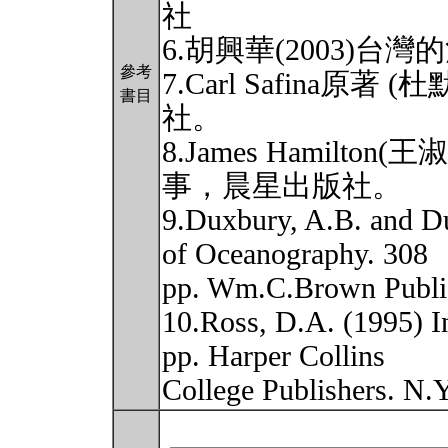
社
6.胡興華(2003)
參考
7.Carl Safina原著
書目
社。
8.James Hamilto
事，晨星出版社。
9.Duxbury, A.B. and D
of Oceanography. 308
pp. Wm.C.Brown Publi
10.Ross, D.A. (1995) I
pp. Harper Collins
College Publishers. N.