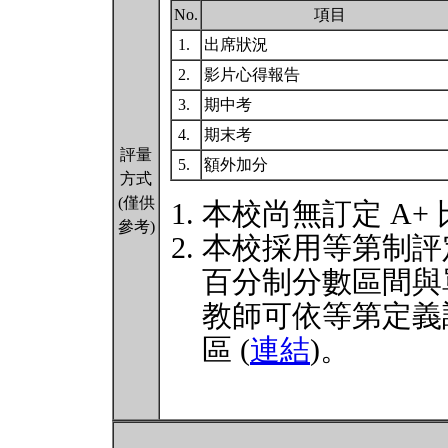
No.
項目
1.
出席狀況
2.
影片心得報告
3.
期中考
4.
期末考
評量
5.
額外加分
方式
(僅供
本校尚無訂定 A+
參考)
本校採用等第制評
百分制分數區間與
教師可依等第定義
區 (
連結
)。