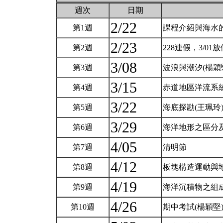
週次
日期
2/22
第1週
課程介紹與海水
2/23
第2週
228連假，3/01
3/08
第3週
波浪與潮汐(楊穎
3/15
第4週
赤道地區洋流系統
3/22
第5週
海底探勘(王珮玲
3/29
第6週
海洋地形之區分
4/05
第7週
清明節
4/12
第8週
板塊構造運動與
4/19
第9週
海洋沉積物之組成
4/26
第10週
期中考試(楊穎堅