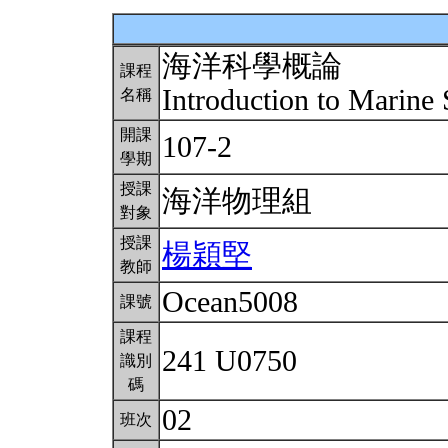
海洋科學概論
課程
Introduction to Marine
名稱
開課
107-2
學期
授課
海洋物理組
對象
授課
楊穎堅
教師
Ocean5008
課號
課程
241 U0750
識別
碼
02
班次