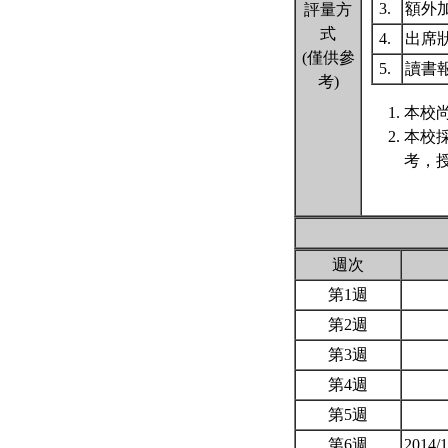
3.
額外
評量方
式
4.
出席
(僅供參
5.
讀書
考)
本校尚
本校
考，
週次
第1週
第2週
第3週
第4週
第5週
第6週
2014/