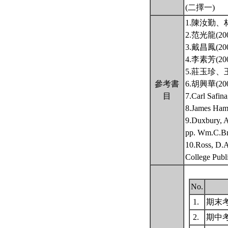
(二擇一)
1.陳汝勤
2.范光龍(
3.戴昌鳳(
4.李素芳(
5.莊玉珍、
參考書
6.胡興華(
目
7.Carl S
8.James
9.Duxbury, A
pp. Wm.C.Br
10.Ross, D.A
College Publ
No.
1.
期末
2.
期中