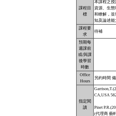
本課程之授
課程目
資源、生態
標
和瞭解，並
知及論述能
課程要
待補
求
預期每
週課前
或/與課
後學習
時數
Office
另約時間 備
Hours
Garrison,T.(
CA,USA 
指定閱
讀
Pinet P.R.(2
(代理商 藝