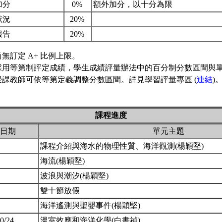
加分
0%
額外加分，以十分為限
狀況
20%
報告
20%
無訂定 A+ 比例上限。
採用等第制評定成績，學生成績評量辦法中的百分制分數區間與
授課教師可依等第定義調整分數區間。詳見學習評量專區 (
連結
)
課程進度
日期
單元主題
課程介紹與海水的物理性質、海洋觀測(楊穎堅)
海流(楊穎堅)
波浪與潮汐(楊穎堅)
雙十節放假
海洋遙測與聖嬰事件(楊穎堅)
10/24
溫室效應和海洋化學(白書禎)