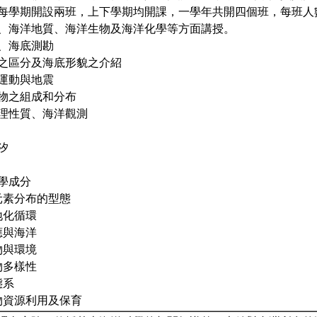
每學期開設兩班，上下學期均開課，一學年共開四個班，每班人數
、海洋地質、海洋生物及海洋化學等方面講授。
紹、海底測勘
地形之區分及海底形貌之介紹
造運動與地震
積物之組成和分布
物理性質、海洋觀測
汐
化學成分
中元素分布的型態
生地化循環
效應與海洋
生物與環境
生物多樣性
態系
生物資源利用及保育