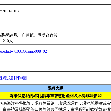
:20~14:10)
課程與戴昌鳳、白書禎、陳勁吾合開
210人
.ntu.edu.tw/1031Ocean5008_02
課程規劃關聯圖
課程大綱
為確保您我的權利,請尊重智慧財產權及不得非法影印
稱為海洋科學概論，課程性質為一班通識課程，課程所屬領域為
、白書禎及楊穎堅等四位教師共同授課，由楊穎堅副教授負責招