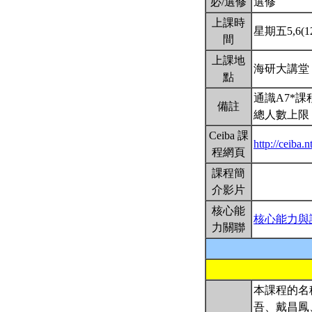
必/選修
選修
上課時
星期五5,6(12
間
上課地
海研大講堂
點
通識A7*
備註
總人數上限：
Ceiba 課
http://ceiba
程網頁
課程簡
介影片
核心能
核心能力與
力關聯
本課程的名
吾、戴昌鳳