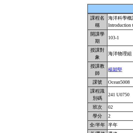
課程名
海洋科學概
稱
Introduction
開課學
103-1
期
授課對
海洋物理
象
授課教
楊穎堅
師
課號
Ocean5008
課程識
241 U0750
別碼
班次
02
學分
2
全/半年
半年