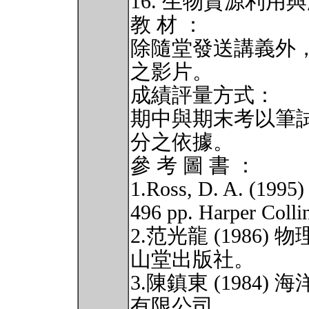
16. 生物資源利用
教 材 ：
除隨堂發送講義外
之影片。
成績評量方式：
期中與期末考以筆
分之依據。
參 考 圖 書 ：
1.Ross, D. A. (1995)
496 pp. Harper Colli
2.范光龍 (1986
山堂出版社。
3.陳鎮東 (1984
有限公司。