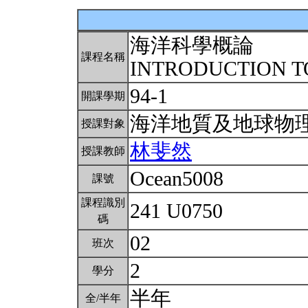
海洋科學概論
課程名稱
INTRODUCTION T
94-1
開課學期
海洋地質及地球物
授課對象
林斐然
授課教師
Ocean5008
課號
課程識別
241 U0750
碼
02
班次
2
學分
半年
全/半年