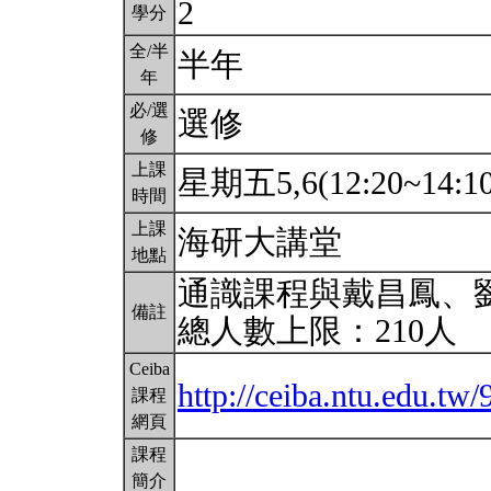
2
學分
全/半
半年
年
必/選
選修
修
上課
星期五5,6(12:20~14:1
時間
上課
海研大講堂
地點
通識課程與戴昌鳳、
備註
總人數上限：210人
Ceiba
http://ceiba.ntu.edu.tw
課程
網頁
課程
簡介