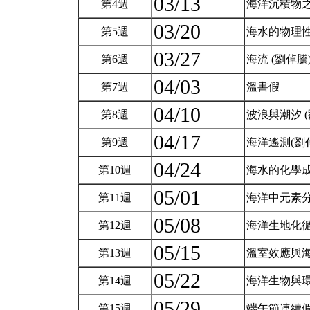
03/13
第4週
海洋沉積物之
03/20
第5週
海水的物理性
03/27
第6週
海流 (劉倬騰
04/03
第7週
溫書假
04/10
第8週
波浪與潮汐 
04/17
第9週
海洋遙測(劉
04/24
第10週
海水的化學
05/01
第11週
海洋中元素
05/08
第12週
海洋生地化
05/15
第13週
溫室效應與
05/22
第14週
海洋生物與
05/29
第15週
端午節連續