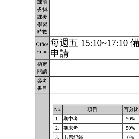
課前
或/與
課後
學習
時數
每週五 15:10~17
Office
申請
Hours
指定
閱讀
參考
書目
No.
項目
百分比
1.
期中考
50%
2.
期末考
50%
3.
出席紀錄
0%