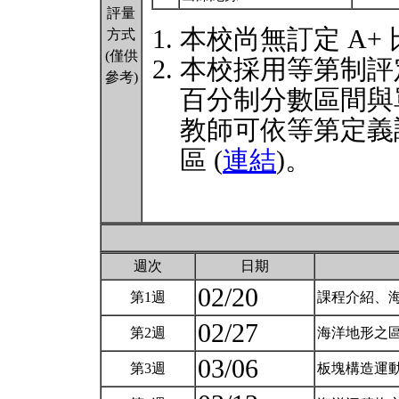
評量
本校尚無訂定 A+
方式
(僅供
本校採用等第制評
參考)
百分制分數區間與
教師可依等第定義
區 (
連結
)。
週次
日期
02/20
第1週
課程介紹、海
02/27
第2週
海洋地形之區
03/06
第3週
板塊構造運動