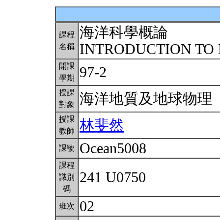
海洋科學概論
課程
INTRODUCTION TO
名稱
開課
97-2
學期
授課
海洋地質及地球物理
對象
授課
林斐然
教師
Ocean5008
課號
課程
241 U0750
識別
碼
02
班次