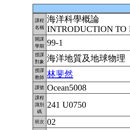
海洋科學概論
課程
INTRODUCTION TO
名稱
開課
99-1
學期
授課
海洋地質及地球物理
對象
授課
林斐然
教師
Ocean5008
課號
課程
241 U0750
識別
碼
02
班次