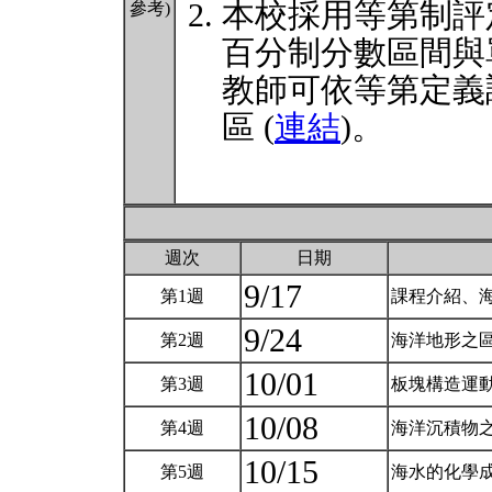
本校採用等第制評
參考)
百分制分數區間與
教師可依等第定義
區 (
連結
)。
週次
日期
9/17
第1週
課程介紹、海
9/24
第2週
海洋地形之區
10/01
第3週
板塊構造運動
10/08
第4週
海洋沉積物之
10/15
第5週
海水的化學