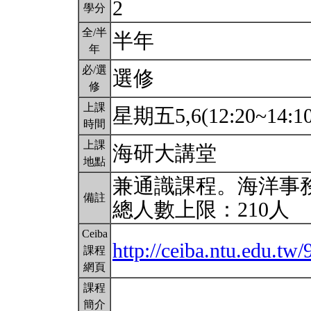
2
學分
全/半
半年
年
必/選
選修
修
上課
星期五5,6(12:20~14:1
時間
上課
海研大講堂
地點
兼通識課程。海洋事
備註
總人數上限：210人
Ceiba
http://ceiba.ntu.edu.tw
課程
網頁
課程
簡介