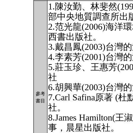
1.陳汝勤、林斐然(1
部中央地質調查所出
2.范光龍(2006)
西書出版社。
3.戴昌鳳(2003)
4.李素芳(2001)
5.莊玉珍、王惠芳(2
社
6.胡興華(2003)
參考
7.Carl Safina原著
書目
社。
8.James Hamilto
事，晨星出版社。