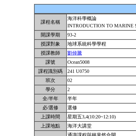
海洋科學概論
課程名稱
INTRODUCTION TO MARINE 
開課學期
93-2
授課對象
地球系統科學學程
授課教師
劉倬騰
課號
Ocean5008
課程識別碼
241 U0750
班次
02
學分
2
全/半年
半年
必/選修
選修
上課時間
星期五3,4(10:20~12:10)
上課地點
海洋大講堂
通識課程與林斐然合開