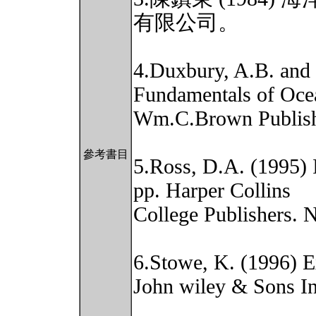
有限公司。
4.Duxbury, A.B. and
Fundamentals of Oce
Wm.C.Brown Publish
參考書目
5.Ross, D.A. (1995) 
pp. Harper Collins
College Publishers. 
6.Stowe, K. (1996) E
John wiley & Sons In