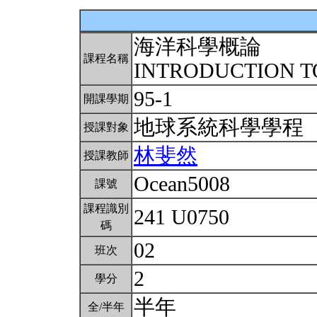
海洋科學概論
課程名稱
INTRODUCTION T
95-1
開課學期
地球系統科學學程
授課對象
林斐然
授課教師
Ocean5008
課號
課程識別
241 U0750
碼
02
班次
2
學分
半年
全/半年