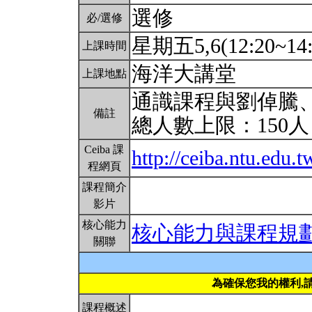
選修
必/選修
星期五5,6(12:20~14
上課時間
海洋大講堂
上課地點
通識課程與劉倬騰
備註
總人數上限：150
Ceiba 課
http://ceiba.ntu.edu.
程網頁
課程簡介
影片
核心能力
核心能力與課程規
關聯
為確保您我的權利,
課程概述