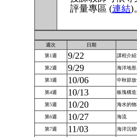
評量專區 (
連結
)
週次
日期
9/22
第1週
課程介紹
9/29
第2週
海洋地形
10/06
第3週
中秋節
10/13
第4週
板塊構造
10/20
第5週
海水的物
10/27
第6週
海流
11/03
第7週
海洋沉積