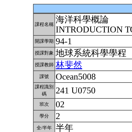
海洋科學概論
課程名稱
INTRODUCTION T
94-1
開課學期
地球系統科學學程
授課對象
林斐然
授課教師
Ocean5008
課號
課程識別
241 U0750
碼
02
班次
2
學分
半年
全/半年