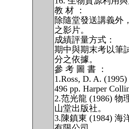
16. 生物資源利用
教 材 ：
除隨堂發送講義外
之影片。
成績評量方式：
期中與期末考以筆
分之依據。
參 考 圖 書 ：
1.Ross, D. A. (1995)
496 pp. Harper Colli
2.范光龍 (1986
山堂出版社。
3.陳鎮東 (1984
有限公司。