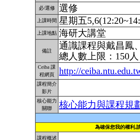
選修
必/選修
星期五5,6(12:20~14
上課時間
海研大講堂
上課地點
通識課程與戴昌鳳
備註
總人數上限：150
Ceiba 課
http://ceiba.ntu.edu.
程網頁
課程簡介
影片
核心能力
核心能力與課程規
關聯
為確保您我的權利,
課程概述