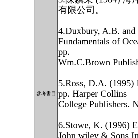
有限公司。
4.Duxbury, A.B. and
Fundamentals of Oce
pp.
Wm.C.Brown Publish
5.Ross, D.A. (1995) 
pp. Harper Collins
參考書目
College Publishers. 
6.Stowe, K. (1996) E
John wiley & Sons In