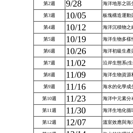
9/28
第2週
海洋地形之區
10/05
第3週
板塊構造運動與
10/12
第4週
海洋沉積物之組
10/19
第5週
海洋生物多樣性
10/26
第6週
海洋初級生產與
11/02
第7週
沿岸生態系(生
11/09
第8週
海洋生物資源利
11/16
第9週
海水的化學成分
11/23
第10週
海洋中元素分布
11/30
第11週
海洋生地化循環
12/07
第12週
溫室效應與海洋