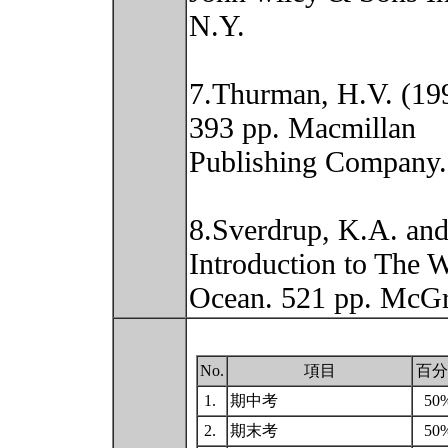
N.Y.
7.Thurman, H.V. (199
393 pp. Macmillan
Publishing Company.
8.Sverdrup, K.A. and
Introduction to The W
Ocean. 521 pp. McG
No.
項目
百分
1.
期中考
50
2.
期末考
50