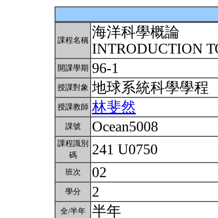
海洋科學概論
課程名稱
INTRODUCTION T
96-1
開課學期
地球系統科學學程
授課對象
林斐然
授課教師
Ocean5008
課號
課程識別
241 U0750
碼
02
班次
2
學分
半年
全/半年