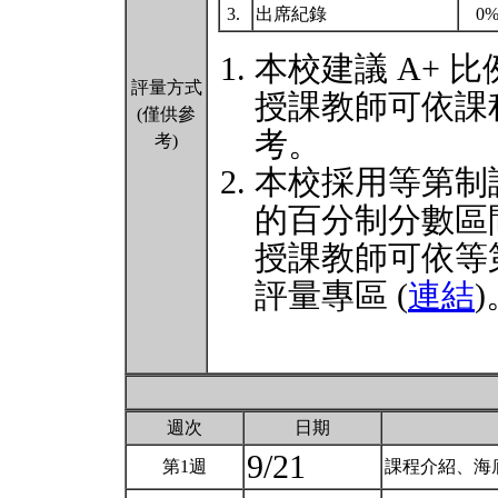
3.
出席紀錄
0
本校建議 A+ 比
評量方式
授課教師可依課
(僅供參
考。
考)
本校採用等第制
的百分制分數區
授課教師可依等
評量專區 (
連結
)
週次
日期
9/21
第1週
課程介紹、海底