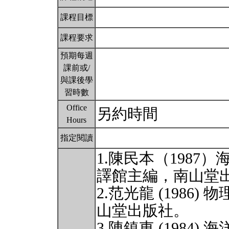
課程目標
課程要求
預期每週
課前或/
與課後學
習時數
Office
另約時間
Hours
指定閱讀
1.陳民本（198
譯館主編，南山堂
2.范光龍 (1986
山堂出版社。
3.陳鎮東 (1984