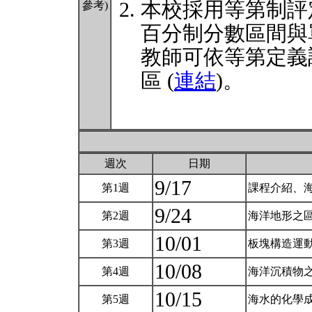
本校採用等第制評
參考)
百分制分數區間與
教師可依等第定義
區 (
連結
)。
週次
日期
9/17
第1週
課程介紹、海
9/24
第2週
海洋地形之區
10/01
第3週
板塊構造運動
10/08
第4週
海洋沉積物之
10/15
第5週
海水的化學