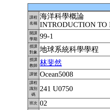
海洋科學概論
課程
INTRODUCTION TO
名稱
開課
99-1
學期
授課
地球系統科學學程
對象
授課
林斐然
教師
Ocean5008
課號
課程
241 U0750
識別
碼
02
班次