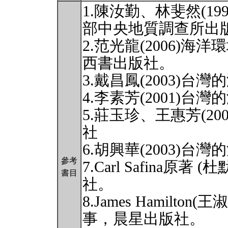
1.陳汝勤、林斐然(1
部中央地質調查所出
2.范光龍(2006)
西書出版社。
3.戴昌鳳(2003)
4.李素芳(2001)
5.莊玉珍、王惠芳(2
社
6.胡興華(2003)
參考
7.Carl Safina原著
書目
社。
8.James Hamilto
事，晨星出版社。