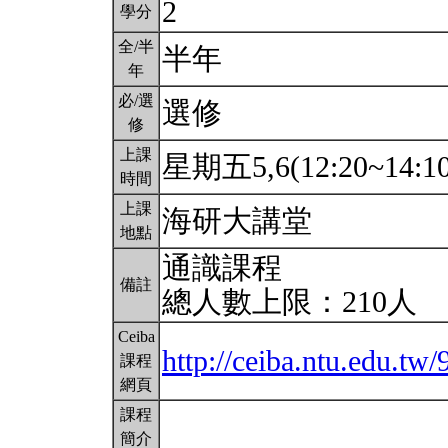
2
學分
全/半
半年
年
必/選
選修
修
上課
星期五5,6(12:20~14:1
時間
上課
海研大講堂
地點
通識課程
備註
總人數上限：210人
Ceiba
http://ceiba.ntu.edu.tw
課程
網頁
課程
簡介