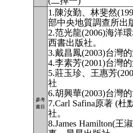
(二擇一)
1.陳汝勤、林斐然(1
部中央地質調查所出
2.范光龍(2006)
西書出版社。
3.戴昌鳳(2003)
4.李素芳(2001)
5.莊玉珍、王惠芳(2
社
6.胡興華(2003)
參考
7.Carl Safina原著
書目
社。
8.James Hamilto