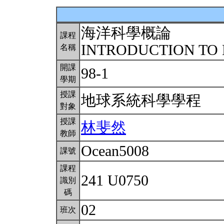
海洋科學概論
課程
INTRODUCTION TO
名稱
開課
98-1
學期
授課
地球系統科學學程
對象
授課
林斐然
教師
Ocean5008
課號
課程
241 U0750
識別
碼
02
班次