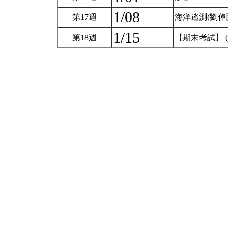
1/08
第17週
海洋遙測(劉倬
1/15
第18週
【期末考試】 