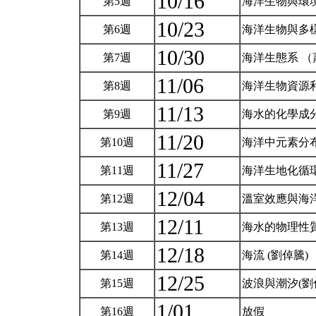
10/16
第5週
海洋生物與環
10/23
第6週
海洋生物與多
10/30
第7週
海洋生態系 
11/06
第8週
海洋生物資源
11/13
第9週
海水的化學成
11/20
第10週
海洋中元素分
11/27
第11週
海洋生地化循
12/04
第12週
溫室效應與海
12/11
第13週
海水的物理性質
12/18
第14週
海流 (劉倬騰)
12/25
第15週
波浪與潮汐(劉
1/01
第16週
放假