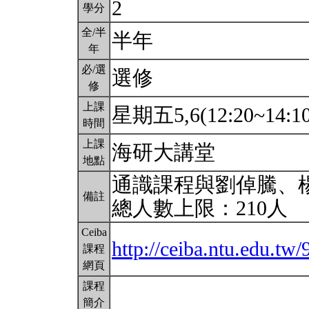
2
學分
全/半
半年
年
必/選
選修
修
上課
星期五5,6(12:20~14:1
時間
上課
海研大講堂
地點
通識課程與劉倬騰、
備註
總人數上限：210人
Ceiba
http://ceiba.ntu.edu.tw
課程
網頁
課程
簡介