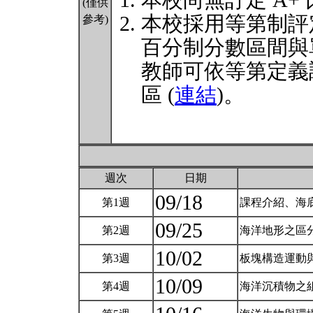
本校尚無訂定 A+
(僅供
本校採用等第制評
參考)
百分制分數區間與
教師可依等第定義
區 (
連結
)。
週次
日期
09/18
第1週
課程介紹、海底
09/25
第2週
海洋地形之區分
10/02
第3週
板塊構造運動與
10/09
第4週
海洋沉積物之組