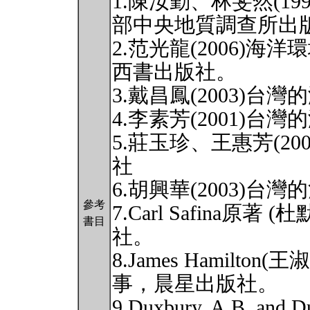
1.陳汝勤、林斐然(1
部中央地質調查所出
2.范光龍(2006)
西書出版社。
3.戴昌鳳(2003)
4.李素芳(2001)
5.莊玉珍、王惠芳(2
社
6.胡興華(2003)
參考
7.Carl Safina原著
書目
社。
8.James Hamilto
事，晨星出版社。
9.Duxbury, A.B. and D