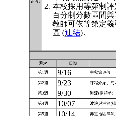
參考)
本校採用等第制評
百分制分數區間與
教師可依等第定義
區 (
連結
)。
週次
日期
9/16
第1週
中秋節連假
9/23
第2週
課程介紹、海
9/30
第3週
海流(楊穎堅)
10/07
第4週
波浪與潮汐(楊
10/14
第5週
赤道地區洋流