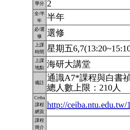
2
學分
全/半
半年
年
必/選
選修
修
上課
星期五6,7(13:20~15:1
時間
上課
海研大講堂
地點
通識A7*課程與白書
備註
總人數上限：210人
Ceiba
http://ceiba.ntu.edu.t
課程
網頁
課程
簡介