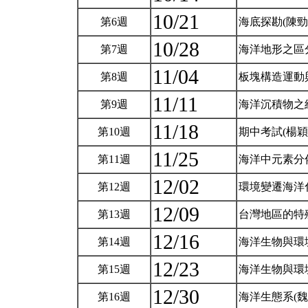
10/21
第6週
海底探勘(陳勁
10/28
第7週
海洋地形之區
11/04
第8週
板塊構造運動
11/11
第9週
海洋沉積物之
11/18
第10週
期中考試(楊穎
11/25
第11週
海洋中元素分
12/02
第12週
環境變遷海洋
12/09
第13週
台灣地區的特
12/16
第14週
海洋生物與環
12/23
第15週
海洋生物與環
12/30
第16週
海洋生態系(魏