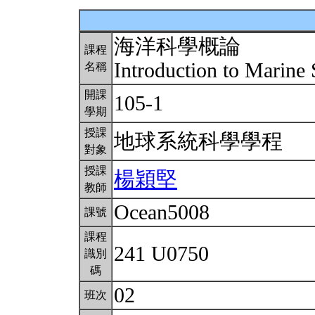
海洋科學概論
課程
Introduction to Marine
名稱
開課
105-1
學期
授課
地球系統科學學程
對象
授課
楊穎堅
教師
Ocean5008
課號
課程
241 U0750
識別
碼
02
班次