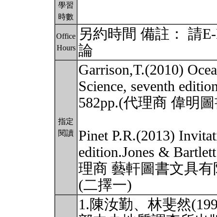
學習
時數
另約時間 備註： 請E
Office
論
Hours
Garrison,T.(2010) Ocea
Science, seventh edit
582pp.(代理商 偉
指定
Pinet P.R.(2013) Invita
閱讀
edition.Jones & Bartl
理商 藝軒圖書文具有
(二擇一)
1.陳汝勤、林斐然(1