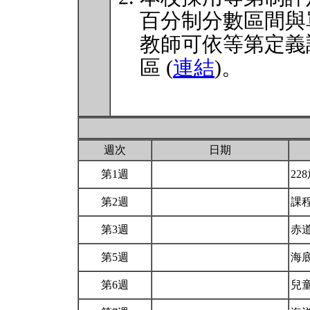
百分制分數區間與
教師可依等第定義
區 (
連結
)。
週次
日期
第1週
22
第2週
課
第3週
赤
第5週
海底
第6週
兒