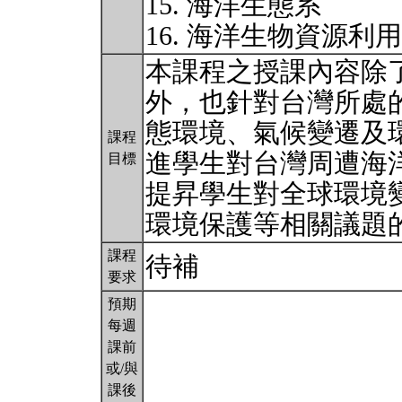
15. 海洋生態系
16. 海洋生物資源利
本課程之授課內容除
外，也針對台灣所處
態環境、氣候變遷及
課程
進學生對台灣周遭海
目標
提昇學生對全球環境
環境保護等相關議題
課程
待補
要求
預期
每週
課前
或/與
課後