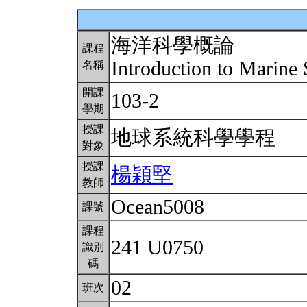
海洋科學概論
課程
Introduction to Marine
名稱
開課
103-2
學期
授課
地球系統科學學程
對象
授課
楊穎堅
教師
Ocean5008
課號
課程
241 U0750
識別
碼
02
班次