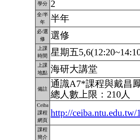
2
學分
全/半
半年
年
必/選
選修
修
上課
星期五5,6(12:20~14:1
時間
上課
海研大講堂
地點
通識A7*課程與戴昌
備註
總人數上限：210人
Ceiba
http://ceiba.ntu.edu.t
課程
網頁
課程
簡介