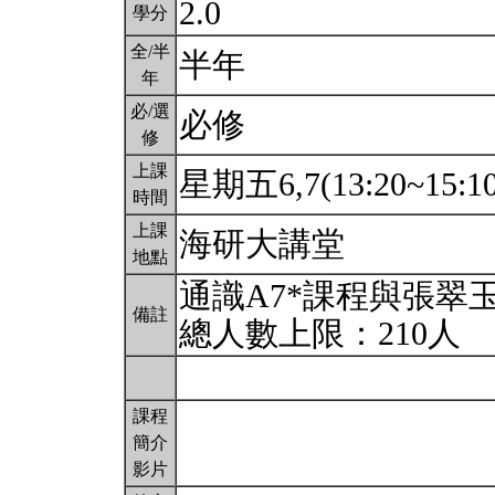
2.0
學分
全/半
半年
年
必/選
必修
修
上課
星期五6,7(13:20~15:1
時間
上課
海研大講堂
地點
通識A7*課程與張翠
備註
總人數上限：210人
課程
簡介
影片