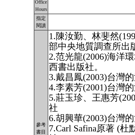
Office
Hours
指定
閱讀
1.陳汝勤、林斐然(1
部中央地質調查所出
2.范光龍(2006)
西書出版社。
3.戴昌鳳(2003)
4.李素芳(2001)
5.莊玉珍、王惠芳(2
社
6.胡興華(2003)
參考
7.Carl Safina原著
書目