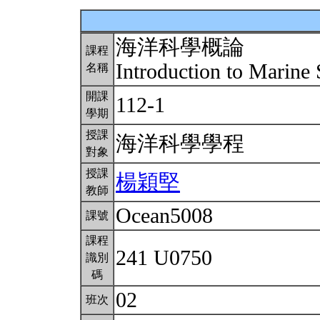
海洋科學概論
課程
Introduction to Marine
名稱
開課
112-1
學期
授課
海洋科學學程
對象
授課
楊穎堅
教師
Ocean5008
課號
課程
241 U0750
識別
碼
02
班次