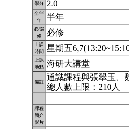
2.0
學分
全/半
半年
年
必/選
必修
修
上課
星期五6,7(13:20~15:1
時間
上課
海研大講堂
地點
通識課程與張翠玉、
備註
總人數上限：210人
課程
簡介
影片