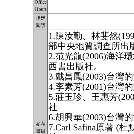
Office
Hours
指定
閱讀
1.陳汝勤、林斐然(1
部中央地質調查所出
2.范光龍(2006)
西書出版社。
3.戴昌鳳(2003)
4.李素芳(2001)
5.莊玉珍、王惠芳(2
社
6.胡興華(2003)
參考
7.Carl Safina原著
書目