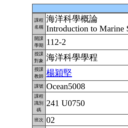
海洋科學概論
課程
Introduction to Marine
名稱
開課
112-2
學期
授課
海洋科學學程
對象
授課
楊穎堅
教師
Ocean5008
課號
課程
241 U0750
識別
碼
02
班次