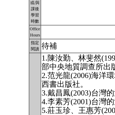
或/與
課後
學習
時數
Office
Hours
指定
待補
閱讀
1.陳汝勤、林斐然(1
部中央地質調查所出
2.范光龍(2006)
西書出版社。
3.戴昌鳳(2003)
4.李素芳(2001)
5.莊玉珍、王惠芳(2