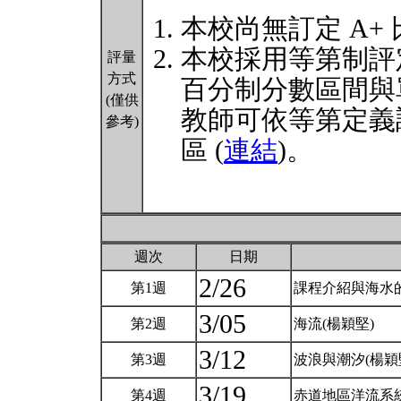
本校尚無訂定 A+
本校採用等第制評
評量
方式
百分制分數區間與
(僅供
教師可依等第定義
參考)
區 (
連結
)。
週次
日期
2/26
第1週
課程介紹與海水
3/05
第2週
海流(楊穎堅)
3/12
第3週
波浪與潮汐(楊穎
3/19
第4週
赤道地區洋流系統