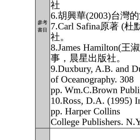
社
6.胡興華(2003)
參考
7.Carl Safina原著
書目
社。
8.James Hamilto
事，晨星出版社。
9.Duxbury, A.B. and D
of Oceanography. 308
pp. Wm.C.Brown Publi
10.Ross, D.A. (1995) I
pp. Harper Collins
College Publishers. N.