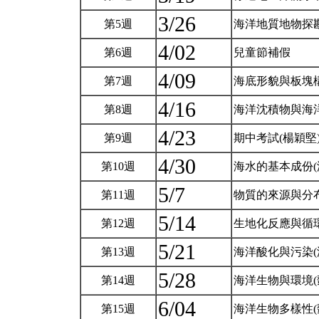
3/26
第5週
海洋地質地物探勘
4/02
第6週
兒童節補假
4/09
第7週
海底形貌與板塊構
4/16
第8週
海洋沈積物與海洋
4/23
第9週
期中考試(楊穎堅
4/30
第10週
海水的基本成份(
5/7
第11週
物質的來源與分布
5/14
第12週
生地化反應與循環
5/21
第13週
海洋酸化與污染(
5/28
第14週
海洋生物與環境(
6/04
第15週
海洋生物多樣性(