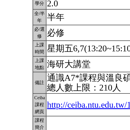
2.0
學分
全/半
半年
年
必/選
必修
修
上課
星期五6,7(13:20~15:1
時間
上課
海研大講堂
地點
通識A7*課程與溫良
備註
總人數上限：210人
Ceiba
http://ceiba.ntu.edu.t
課程
網頁
課程
簡介