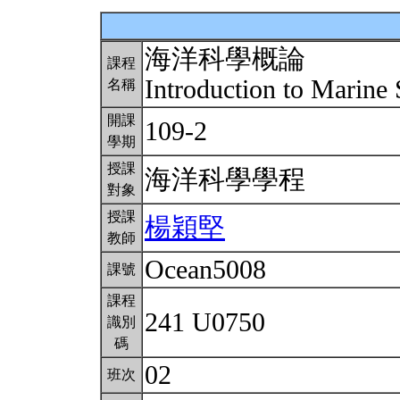
海洋科學概論
課程
Introduction to Marine
名稱
開課
109-2
學期
授課
海洋科學學程
對象
授課
楊穎堅
教師
Ocean5008
課號
課程
241 U0750
識別
碼
02
班次