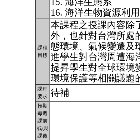
15. 海洋生態系
16. 海洋生物資源利
本課程之授課內容除
外，也針對台灣所處
態環境、氣候變遷及
課程
進學生對台灣周遭海
目標
提昇學生對全球環境
環境保護等相關議題
課程
待補
要求
預期
每週
課前
或/與
課後