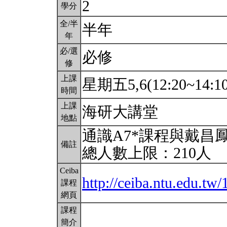
2
學分
全/半
半年
年
必/選
必修
修
上課
星期五5,6(12:20~14:1
時間
上課
海研大講堂
地點
通識A7*課程與戴昌
備註
總人數上限：210人
Ceiba
http://ceiba.ntu.edu.t
課程
網頁
課程
簡介