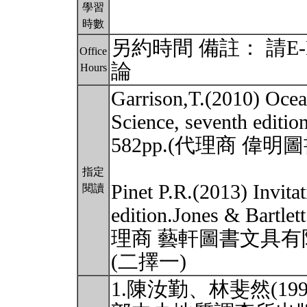
學習
時數
另約時間 備註： 請E
Office
論
Hours
Garrison,T.(2010) Ocea
Science, seventh edit
582pp.(代理商 偉
指定
Pinet P.R.(2013) Invita
閱讀
edition.Jones & Bartl
理商 藝軒圖書文具有
(二擇一)
1.陳汝勤、林斐然(1