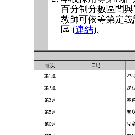
百分制分數區間與
教師可依等第定義
區 (
連結
)。
週次
日期
第1週
22
第2週
課
第3週
赤
第5週
海底
第6週
兒