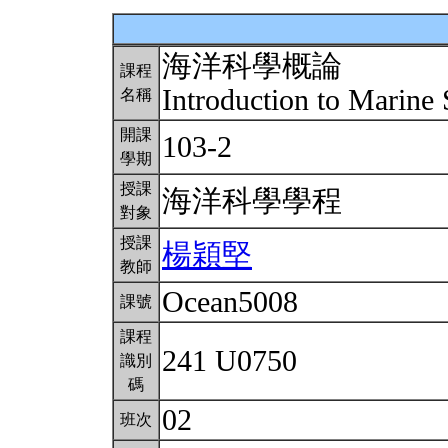
海洋科學概論
課程
Introduction to Marine
名稱
開課
103-2
學期
授課
海洋科學學程
對象
授課
楊穎堅
教師
Ocean5008
課號
課程
241 U0750
識別
碼
02
班次