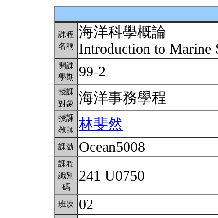
海洋科學概論
課程
Introduction to Marine
名稱
開課
99-2
學期
授課
海洋事務學程
對象
授課
林斐然
教師
Ocean5008
課號
課程
241 U0750
識別
碼
02
班次