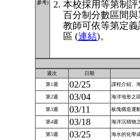
本校採用等第制評
參考)
百分制分數區間與
教師可依等第定義
區 (
連結
)。
週次
日期
02/25
第1週
課程介紹、海
03/04
第2週
海洋地形之區
03/11
第3週
板塊構造運動
03/18
第4週
海洋沉積物之
03/25
第5週
海水的化學