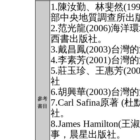
1.陳汝勤、林斐然(1
部中央地質調查所出
2.范光龍(2006)
西書出版社。
3.戴昌鳳(2003)
4.李素芳(2001)
5.莊玉珍、王惠芳(2
社
6.胡興華(2003)
參考
7.Carl Safina原著
書目
社。
8.James Hamilto
事，晨星出版社。