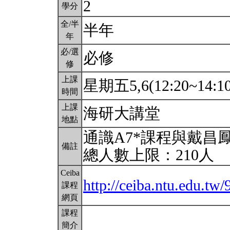
2
學分
全/半
半年
年
必/選
必修
修
上課
星期五5,6(12:20~14:1
時間
上課
海研大講堂
地點
通識A7*課程與戴昌
備註
總人數上限：210人
Ceiba
http://ceiba.ntu.edu.tw
課程
網頁
課程
簡介