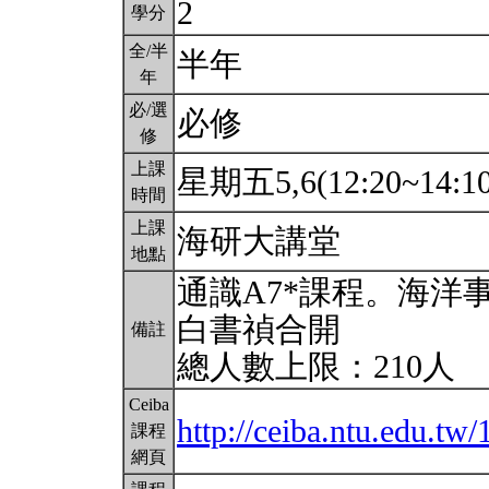
2
學分
全/半
半年
年
必/選
必修
修
上課
星期五5,6(12:20~14:1
時間
上課
海研大講堂
地點
通識A7*課程。海洋
白書禎合開
備註
總人數上限：210人
Ceiba
http://ceiba.ntu.edu.t
課程
網頁