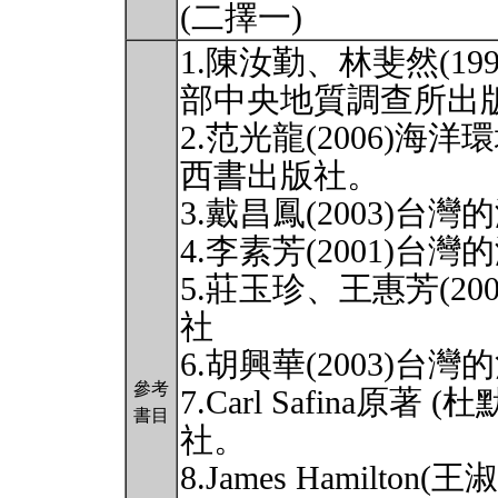
(二擇一)
1.陳汝勤、林斐然(1
部中央地質調查所出
2.范光龍(2006)
西書出版社。
3.戴昌鳳(2003)
4.李素芳(2001)
5.莊玉珍、王惠芳(2
社
6.胡興華(2003)
參考
7.Carl Safina原著
書目
社。
8.James Hamilto