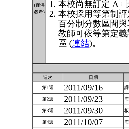
本校尚無訂定 A+
(僅供
本校採用等第制評
參考)
百分制分數區間與
教師可依等第定義
區 (
連結
)。
週次
日期
2011/09/16
第1週
課
2011/09/23
第2週
海
2011/09/30
第3週
板
2011/10/07
第4週
海