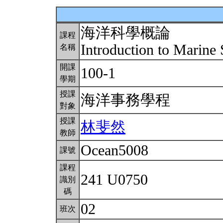
海洋科學概論
課程
Introduction to Marine
名稱
開課
100-1
學期
授課
海洋事務學程
對象
授課
林斐然
教師
Ocean5008
課號
課程
241 U0750
識別
碼
02
班次