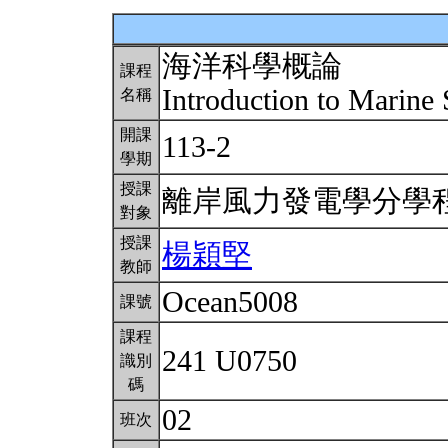
海洋科學概論
課程
Introduction to Marine
名稱
開課
113-2
學期
授課
離岸風力發電學分學
對象
授課
楊穎堅
教師
Ocean5008
課號
課程
241 U0750
識別
碼
02
班次