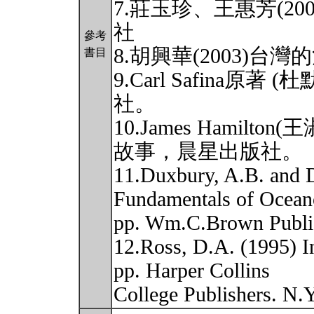
7.莊玉珍、王惠芳(2
社
參考
8.胡興華(2003)
書目
9.Carl Safina原著
社。
10.James Hamilto
故事，晨星出版社。
11.Duxbury, A.B. and 
Fundamentals of Ocean
pp. Wm.C.Brown Publi
12.Ross, D.A. (1995) I
pp. Harper Collins
College Publishers. N.