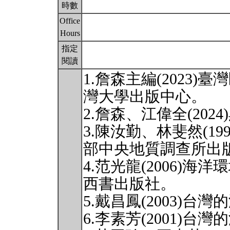
時數
Office
Hours
指定
閱讀
1.詹森主編(2023
灣大學出版中心。
2.詹森、江偉全(202
3.陳汝勤、林斐然(1
部中央地質調查所出
4.范光龍(2006)
西書出版社。
5.戴昌鳳(2003)
6.李素芳(2001)