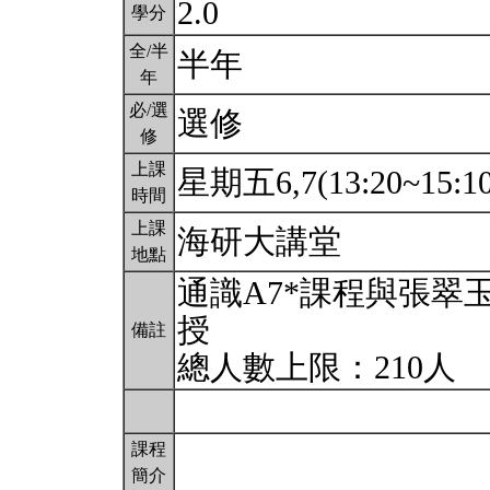
2.0
學分
全/半
半年
年
必/選
選修
修
上課
星期五6,7(13:20~15:1
時間
上課
海研大講堂
地點
通識A7*課程與張翠
授
備註
總人數上限：210人
課程
簡介