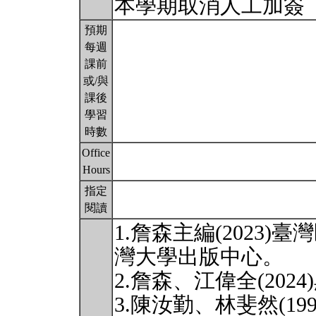
本學期取消人工加簽
預期
每週
課前
或/與
課後
學習
時數
Office
Hours
指定
閱讀
1.詹森主編(2023
灣大學出版中心。
2.詹森、江偉全(202
3.陳汝勤、林斐然(1