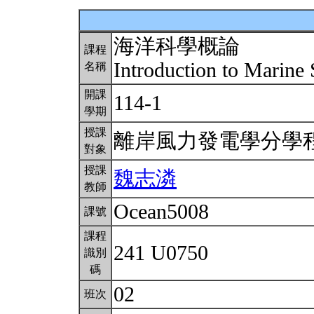
海洋科學概論
課程
Introduction to Marine
名稱
開課
114-1
學期
授課
離岸風力發電學分學
對象
授課
魏志潾
教師
Ocean5008
課號
課程
241 U0750
識別
碼
02
班次