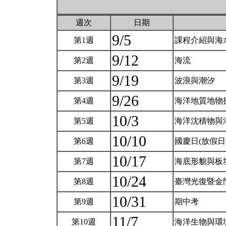
週次
日期
9/5
第1週
課程介紹與海
9/12
第2週
海流
9/19
第3週
波浪與潮汐
9/26
第4週
海洋地質地物
10/3
第5週
海洋沈積物與
10/10
第6週
國慶日(放假日
10/17
第7週
海底形貌與板
10/24
第8週
臺灣光復暨金
10/31
第9週
期中考
11/7
第10週
海洋生物與環