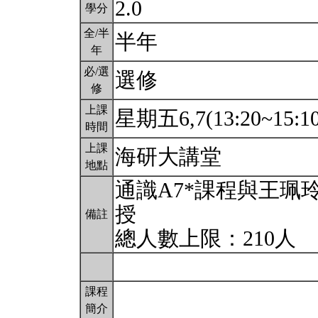
2.0
學分
全/半
半年
年
必/選
選修
修
上課
星期五6,7(13:20~15:1
時間
上課
海研大講堂
地點
通識A7*課程與王珮
授
備註
總人數上限：210人
課程
簡介