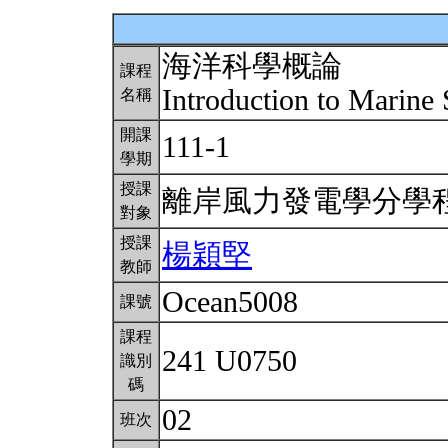
海洋科學概論
課程
Introduction to Marine
名稱
開課
111-1
學期
授課
離岸風力發電學分學
對象
授課
楊穎堅
教師
Ocean5008
課號
課程
241 U0750
識別
碼
02
班次