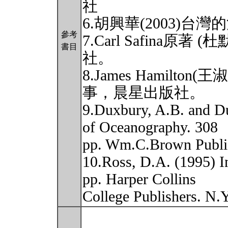
社
6.胡興華(2003)
參考
7.Carl Safina原著
書目
社。
8.James Hamilto
事，晨星出版社。
9.Duxbury, A.B. and D
of Oceanography. 308
pp. Wm.C.Brown Publi
10.Ross, D.A. (1995) I
pp. Harper Collins
College Publishers. N.