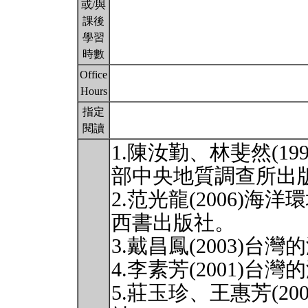
或/與
課後
學習
時數
Office
Hours
指定
閱讀
1.陳汝勤、林斐然(1
部中央地質調查所出
2.范光龍(2006)
西書出版社。
3.戴昌鳳(2003)
4.李素芳(2001)
5.莊玉珍、王惠芳(2