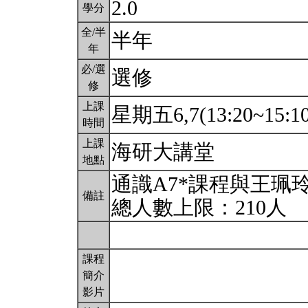
2.0
學分
全/半
半年
年
必/選
選修
修
上課
星期五6,7(13:20~15:1
時間
上課
海研大講堂
地點
通識A7*課程與王珮
備註
總人數上限：210人
課程
簡介
影片