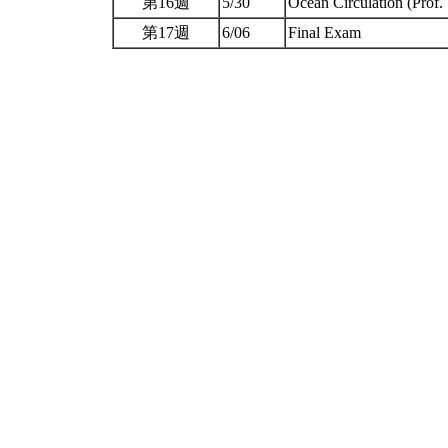
第16週
5/30
Ocean Circulation (Prof.
第17週
6/06
Final Exam