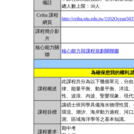
備註
總人數上限：30人
Ceiba 課程
http://ceiba.ntu.edu.tw/1102Ocean50
網頁
課程簡介影
片
核心能力關
核心能力與課程規劃關聯圖
聯
為確保您我的權利,
此課程共分為以下幾個單元，分由
課程概述
律、能量平衡、動量平衡、洋流、
性、波浪、內波、聖嬰現象、現
讓碩士班同學具備海水物理性質、
課程目標
環流、潮汐、海岸動力過程、河口
測、區域海洋學等之基本知識。
期中考
課程要求