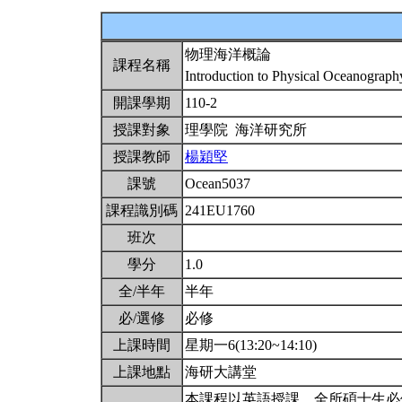
物理海洋概論
課程名稱
Introduction to Physical Oceanograp
開課學期
110-2
授課對象
理學院 海洋研究所
授課教師
楊穎堅
課號
Ocean5037
課程識別碼
241EU1760
班次
學分
1.0
全/半年
半年
必/選修
必修
上課時間
星期一6(13:20~14:10)
上課地點
海研大講堂
本課程以英語授課。全所碩士生必