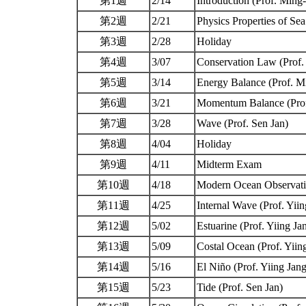
第1週
2/14
Introduction (Prof. Min
第2週
2/21
Physics Properties of S
第3週
2/28
Holiday
第4週
3/07
Conservation Law (Prof
第5週
3/14
Energy Balance (Prof. 
第6週
3/21
Momentum Balance (Pro
第7週
3/28
Wave (Prof. Sen Jan)
第8週
4/04
Holiday
第9週
4/11
Midterm Exam
第10週
4/18
Modern Ocean Observatio
第11週
4/25
Internal Wave (Prof. Yii
第12週
5/02
Estuarine (Prof. Yiing J
第13週
5/09
Costal Ocean (Prof. Yii
第14週
5/16
El Niño (Prof. Yiing Jan
第15週
5/23
Tide (Prof. Sen Jan)